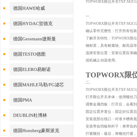
TOPWORX限位开关TXP-M2
德国HAWE哈威
一、
德国HYDAC贺德克
TOPWORX限位开关TXP-M2
确认零件完整性：打开所有包装
了解开关特性：TOPWORX
德国Gessmann捷斯曼
钢材质，具有耐腐蚀、耐高温等特性
选择安装位置：安装位置应准确
德国TESTO德图
或机械止动器使用。
德国ELERO易耐诺
TOPWORX限
二、
德国MAHLE马勒/FG滤芯
TOPWORX限位开关TXP-M2
打开限位开关本体：使用螺丝刀
德国PMA
调整金属挡板：打开后，会看到
固定位置并复位：固定好位置后
DEUBLIN杜博林
安装底部出线口：对准卡槽将底
安装带齿挡板和杆子：将带齿的
德国Honsberg豪斯派克
拧紧螺丝：最后，将螺丝拧紧，