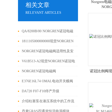
Norgren
相关文章
NOR
RELEVANT ARTICLES
QA/8200B/00 NORGREN诺冠电磁
阀可靠性
1811105000000000现货NORGREN
诺冠现货
NORGREN诺冠电磁阀适用性及安
装
V61B513-A2现货NORGREN诺冠电
磁阀进口
诺冠比例阀现货
NORGREN诺冠电磁阀
M/20154/172/MDZ83J到货
E376E16L74 OMAL电动开关蝶阀
订货要求
DA720 F07-F10停产升级
DAN720411S|OMAL现货
介绍柱塞泵在液压系统中的工作流
程
丹麦GRAS四通道恒流电源模块