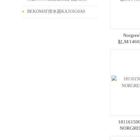
40AG现货
BEKOMAT排水器KA31SG0A0
4009886控制排水阀的自动启闭
Norgr
缸,M/146
1811615
NORGR