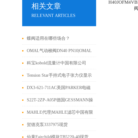
H40JOFM4
相关文章
RELEVANT ARTICLES
蝶阀适用在哪些场合？
OMAL气动梭阀DN40 PN10|OMAL
现货
科宝kobold流量计中国有限公司
Tension Star手持式电子张力仪显示
屏读数显示
DX3-621-711AC美国PARKER电磁
阀现货
S22T-2ZP-A05P德国GESSMANN操
作杆 捷斯曼到货
MAHLE代理|MAHLE滤芯中国有限
公司
贺德克泵3337975现货
仙童Fairchild模块TB5220-40现货