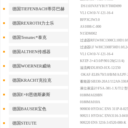
DS1103VAYYB1YT00D099
德国TIEFENBACH蒂芬巴赫
VL1 GW.0/-V-121-16-4
BFP3G3W3.0
德国REXROTH力士乐
AS1008-C-000
N15DM002
德国Tematec*泰克
过滤器RFLW/HC1300CL10D1.0/
过滤器LF W/HC330IF50D1.0/L2
德国ALTHEN传感器
VL1 GW.0/-V-121-16-4
KFZP-3+4/3.0/P/901/28(G11/4)
德国WOERNER威纳
溢流阀\DLHSD-01X-12/250
OKAF-EL8S/70/3.0/B/M/A/LPF-
德国KRACHT克拉克
蓄能器\SB330-20A1/112A9-330
液位液温计\FSA-381-1.X/T12 型号
德国E+H恩德斯豪斯
0180MA020BN
0180MA010A
德国BAUSER宝色
909830 HYDAC ENS 311P-8-025
909211 HYDAC ENS3116-3-041
909220 ENS 3216-3-0520-000-K
德国STEUTE