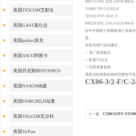
909715 ENS 3216-3-0730-000-K
316885 VD-5-D.0/L24
美国TESCOM艾默生
705365 DVP-30-01.X
909220 ENS 3216-3-0520-000-K 
美国GAST嘉仕达
针对中国客户采购欧洲工业备件
责。
美国parker派克
所有代理产品均通过：
✓ 原厂渠道验证
美国ASCO阿斯卡
✓ 欧盟CE认证
✓ 到货质量复检
美国丹尼斯科DYNISCO
请提供待采购设备的完整型号及
CX06-3/2-F/
美国NASON纳森
美国FAIRCHILD仙童
上一篇：
CX06/3/2/F/C/2/15
美国VALCOR瓦尔科
3649584HYDAC同轴阀有货
美国VaTran