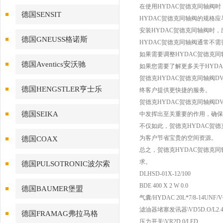
在使用HYDAC贺德克同轴阀
德国SENSIT
HYDAC贺德克同轴阀的规格
安装HYDAC贺德克同轴阀时
德国GNEUSS格诺斯
HYDAC贺德克同轴阀通常不
如果需要调整HYDAC贺德克
德国Aventics安沃驰
如果您需要了解更多关于HYD
贺德克HYDAC贺德克同轴阀D
德国HENGSTLER亨士乐
终客户提供更快捷的服务。
贺德克HYDAC贺德克同轴阀D
德国SEIKA
中发挥出至关重要的作用，确保
不仅如此，贺德克HYDAC贺德
为客户节省宝贵的空间资源。
德国COAX
总之，贺德克HYDAC贺德克同
求。
德国PULSOTRONIC波尔索
DLHSD-01X-12/100
BDE 400 X 2 W 0.0
德国BAUMER堡盟
气囊/HYDAC 20L*7/8-14UNF/
滤油器堵塞发讯器\VD5D.O/L2.
德国FRAMAG弗拉马格
压力开关\VR2D.0/LED