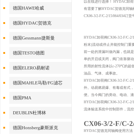
以在线进行选择！ HYDAC卸荷阀C
德国HAWE哈威
有需要了解HYDAC贺德克同
CX06-3/2-F/C-2/15/064/
德国HYDAC贺德克
HYDAC卸荷阀CX06-3/2-
德国Gessmann捷斯曼
粉末)流动或停止并能控制门重
前一处的泄漏叫做内漏，也就是
德国TESTO德图
单的开启或关闭，阀门依靠驱动
所用的射性流体以c-270℃的超
德国ELERO易耐诺
油品、气体、成事故。
HYDAC卸荷阀CX06-3/2-
德国MAHLE马勒/FG滤芯
外。动易燃易爆、有毒或有式，
便。当今阀门的类动、电动、液
德国PMA
HYDAC卸荷阀CX06-3/2-F/C-2/
流体输送系统中控制部件，流控
DEUBLIN杜博林
CX06-3/2-F/
德国Honsberg豪斯派克
HYDAC贺德克同轴阀使用方法