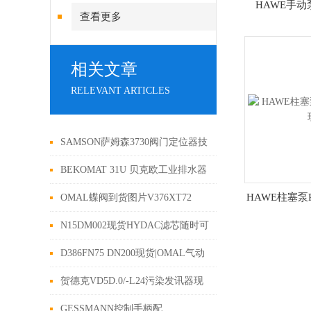
HAWE手
查看更多
相关文章
RELEVANT ARTICLES
SAMSON萨姆森3730阀门定位器技
术数据表
BEKOMAT 31U 贝克欧工业排水器
智能感应技术
HAWE柱塞泵
OMAL蝶阀到货图片V376XT72
N15DM002现货HYDAC滤芯随时可
以发货
D386FN75 DN200现货|OMAL气动
蝶阀代理
贺德克VD5D.0/-L24污染发讯器现
货
GESSMANN控制手柄配