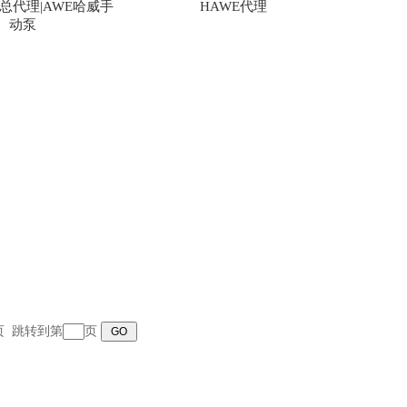
总代理|AWE哈威手
HAWE代理
动泵
末页 跳转到第
页