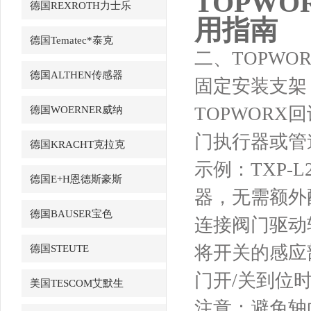
TOPWO
德国REXROTH力士乐
用指南
德国Tematec*泰克
二、TOPWO
德国ALTHEN传感器
固定安装支架
TOPWORX
德国WOERNER威纳
门执行器或管
德国KRACHT克拉克
示例：TXP-
德国E+H恩德斯豪斯
器，无需额外
德国BAUSER宝色
连接阀门驱动
将开关的感应
德国STEUTE
门开/关到位
美国TESCOM艾默生
注意：避免轴