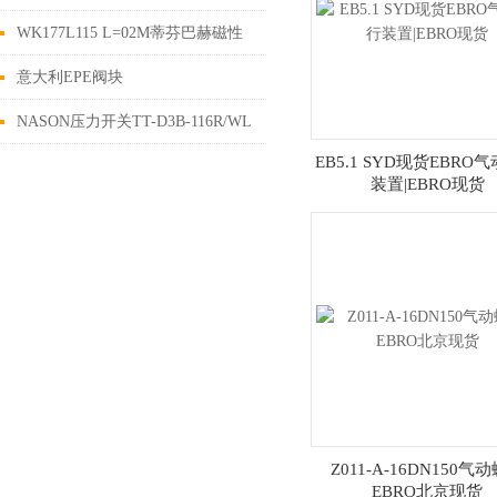
纽
WK177L115 L=02M蒂芬巴赫磁性
开关德国进口现货Tiefenbach
意大利EPE阀块
AP50PK250C180G8G8-3价格
NASON压力开关TT-D3B-116R/WL
EB5.1 SYD现货EBRO
报关一周
装置|EBRO现货
Z011-A-16DN150气
EBRO北京现货