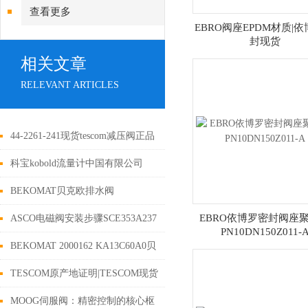
查看更多
EBRO阀座EPDM材质|
封现货
相关文章
RELEVANT ARTICLES
44-2261-241现货tescom减压阀正品
全新
科宝kobold流量计中国有限公司
BEKOMAT贝克欧排水阀
BM12COPN63 2000020安装于压缩
EBRO依博罗密封阀座
ASCO电磁阀安装步骤SCE353A237
PN10DN150Z011-
空气系统
24VDC｜asco代理商
BEKOMAT 2000162 KA13C60A0贝
克欧原装排水器冷凝液排放
TESCOM原产地证明|TESCOM现货
MOOG伺服阀：精密控制的核心枢