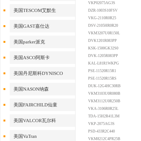
VKP02075AG3S
美国TESCOM艾默生
DZR-1003S10FSV
VKG-2110R0R25
DSV-2105HR0R20
美国GAST嘉仕达
VKM3207U0R150L
DVK1201R083PP
美国parker派克
KSK-1500GK32S0
DVK-1205R083PP
美国ASCO阿斯卡
KAL-L81R1WKPG
PSE-11520R15R1
美国丹尼斯科DYNISCO
PSE-11520R15RS
DUK-12G4HC30RB
美国NASON纳森
VKM3103U0R080B
VKM3112U0R250B
美国FAIRCHILD仙童
VKA-3106R0R25L
TDA-15H2R41L3M
美国VALCOR瓦尔科
VKP-2075AG3S
PSD-433R2C440
美国VaTran
VKM8212C4PR25B