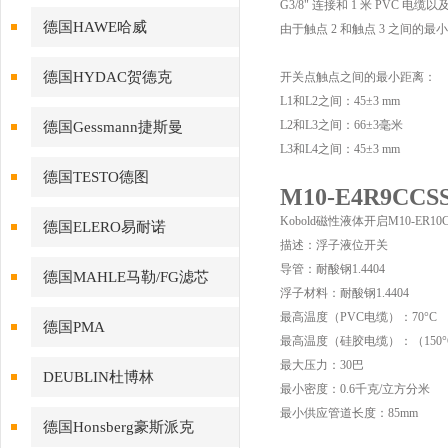
G3/8" 连接和 1 米 PVC 
德国HAWE哈威
由于触点 2 和触点 3 之间的最
德国HYDAC贺德克
开关点触点之间的最小距离：
L1和L2之间：45±3 mm
L2和L3之间：66±3毫米
德国Gessmann捷斯曼
L3和L4之间：45±3 mm
德国TESTO德图
M10-E4R9C
Kobold磁性液体开启M10-ER10C
德国ELERO易耐诺
描述：浮子液位开关
导管：耐酸钢1.4404
德国MAHLE马勒/FG滤芯
浮子材料：耐酸钢1.4404
最高温度（PVC电缆）：70°C
德国PMA
最高温度（硅胶电缆）：（150°
最大压力：30巴
DEUBLIN杜博林
最小密度：0.6千克/立方分米
最小供应管道长度：85mm
德国Honsberg豪斯派克