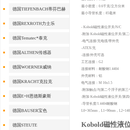
最小密度：0.6千克/立方分米
德国TIEFENBACH蒂芬巴赫
最小导管长度：85毫米
德国REXROTH力士乐
- Kobold磁性液位开关/N/C
-附加 Kobold磁性液位开关/第二
德国Tematec*泰克
-电气连接/无电缆/带外壳
-ATEX/无
德国ALTHEN传感器
-连接/外壳可选
工艺连接：G2
德国WOERNER威纳
连接材料：耐酸钢1.4404
外壳材料：铝
德国KRACHT克拉克
电气连接：M 16x1.5
-附加触点/与第二个浮子的第三个
德国E+H恩德斯豪斯
-附加 Kobold磁性液位开关/第四
-导管长度/1.4404耐酸钢
德国BAUSER宝色
L0=365mm，L1=90mm，L2=14
Kobold磁性
德国STEUTE