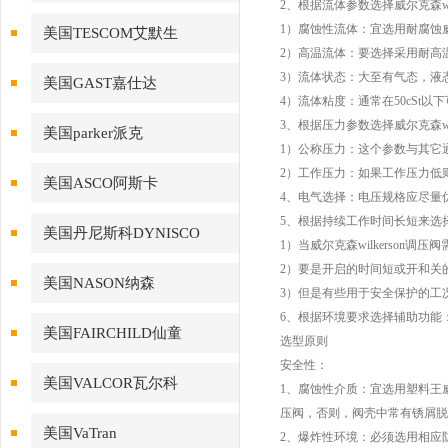
2、根据流体参数选择威尔克森wi
1）腐蚀性流体：宜选用耐腐蚀威尔
美国TESCOM艾默生
2）高温流体：要选择采用耐高温
3）流体状态：大至有气态，液
美国GAST嘉仕达
4）流体粘度：通常在50cSt以
3、根据压力参数选择威尔克森wi
美国parker派克
1）公称压力：这个参数与其它
2）工作压力：如果工作压力低
美国ASCO阿斯卡
4、电气选择：电压规格应尽量优先
5、根据持续工作时间长短来选
美国丹尼斯科DYNISCO
1）当威尔克森wilkerson
2）要是开启的时间短或开和关
美国NASON纳森
3）但是有些用于安全保护的工
6、根据环境要求选择辅助功能
美国FAIRCHILD仙童
选型原则
安全性：
美国VALCOR瓦尔科
1、腐蚀性介质：宜选用塑料王威尔
压阀，否则，阀壳中常有锈屑脱
美国VaTran
2、爆炸性环境：必须选用相应