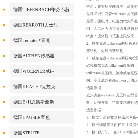
特点：在零压差或真空、高压时
德国TIEFENBACH蒂芬巴赫
先导式威尔克森wilkerson调压阀
原理：通电时，电磁力把先导孔
德国REXROTH力士乐
闭，入口压力通过旁通孔迅速腔
特点：流体压力范围上限较高，
德国Tematec*泰克
2、威尔克森wilkerson
塞结构、先导活塞结构。
德国ALTHEN传感器
3、威尔克森wilkerson调压阀
燃气威尔克森wilkerson调压阀
德国WOERNER威纳
wilkerson调压阀、脉冲威尔克森
阀、高压威尔克森wilkerson调
德国KRACHT克拉克
选型依据
威尔克森wilkerson调压
德国E+H恩德斯豪斯
数、动作方式、特殊要求进行选
选型依据：
德国BAUSER宝色
1、根据管道参数选择威尔克森wi
1）按照现场管道内径尺寸或流
2）接口方式，一般>DN50要
德国STEUTE