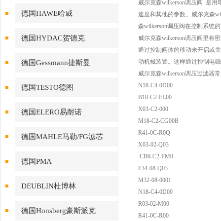
威尔克森wilkerson调压
德国HAWE哈威
速度和其他的参数。威尔克森wi
森wilkerson调压阀在控
德国HYDAC贺德克
威尔克森wilkerson调
通过控制阀体的移动来开启或关
动机械装置。这样通过控制电磁
德国Gessmann捷斯曼
威尔克森wilkerson调压过滤
N18-C4-0D00
德国TESTO德图
B18-C2-FL00
X03-C2-000
德国ELERO易耐诺
M18-C2-CG00B
R41-0C-R0Q
德国MAHLE马勒/FG滤芯
X03-02-Q03
CB6-C2-FM0
德国PMA
F34-08-Q03
M32-08-0001
DEUBLIN杜博林
N18-C4-0D00
R03-02-M00
德国Honsberg豪斯派克
R41-0C-R00