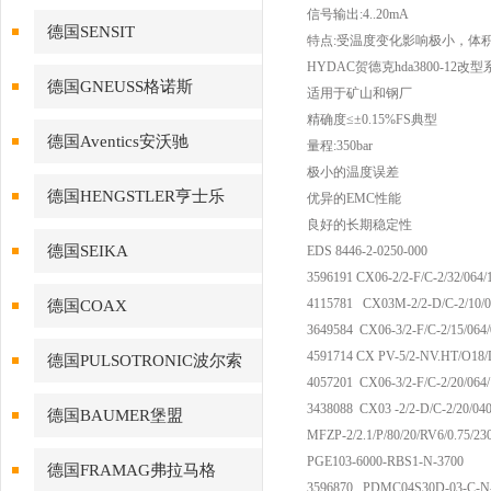
信号输出:4..20mA
德国SENSIT
特点:受温度变化影响极小，体
HYDAC贺德克hda3800-12
德国GNEUSS格诺斯
适用于矿山和钢厂
精确度≤±0.15%FS典型
德国Aventics安沃驰
量程:350bar
极小的温度误差
德国HENGSTLER亨士乐
优异的EMC性能
良好的长期稳定性
德国SEIKA
EDS 8446-2-0250-000
3596191 CX06-2/2-F/C-2/32/064
4115781 CX03M-2/2-D/C-2/10/0
德国COAX
3649584 CX06-3/2-F/C-2/15/0
4591714 CX PV-5/2-NV.HT/O1
德国PULSOTRONIC波尔索
4057201 CX06-3/2-F/C-2/20/06
3438088 CX03 -2/2-D/C-2/20/040
德国BAUMER堡盟
MFZP-2/2.1/P/80/20/RV6/0.75/23
PGE103-6000-RBS1-N-3700
德国FRAMAG弗拉马格
3596870 PDMC04S30D-03-C-N