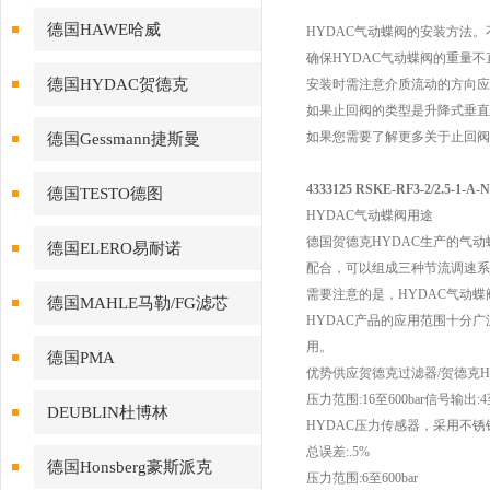
德国HAWE哈威
HYDAC气动蝶阀的安装方法
确保HYDAC气动蝶阀的重量
德国HYDAC贺德克
安装时需注意介质流动的方向应
如果止回阀的类型是升降式垂直
如果您需要了解更多关于止回阀
德国Gessmann捷斯曼
4333125 RSKE-RF3-2/2.5-1-A-
德国TESTO德图
HYDAC气动蝶阀用途
德国贺德克HYDAC生产的气
德国ELERO易耐诺
配合，可以组成三种节流调速系
需要注意的是，HYDAC气动
德国MAHLE马勒/FG滤芯
HYDAC产品的应用范围十分
用。
德国PMA
优势供应贺德克过滤器/贺德克H
压力范围:16至600bar信号输出
DEUBLIN杜博林
HYDAC压力传感器，采用不锈
总误差:.5%
德国Honsberg豪斯派克
压力范围:6至600bar