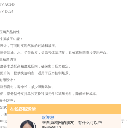
7V AC240
7V DC24
减压阀产品特性
阀过滤减压功能：
设计，可同时实现气体的过滤和减压。
器去除油、水、尘等杂质，提高气体清洁度，延长减压阀膜片使用寿命。
阀高精度调节：
度要求选配高精度减压阀，确保出口压力稳定。
提升阀，提供快速响应，适用于压力控制场景。
阀耐用设计：
唇形密封，寿命长，减少泄漏风险。
便，部分型号支持单独更换过滤元件和减压元件，降低维护成本。
阀安全防护：
定式调节旋钮，防止误操作。
，便于实时监测压力。
欢迎您！
G119HN 过滤减压阀广泛应用于需要稳定气源压力及清洁气体的工业领域，包括但不限于：
来自局域网的朋友！有什么可以帮
助您的吗？