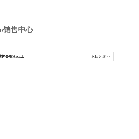
。
sco销售中心
结构参数Asco工
返回列表>>