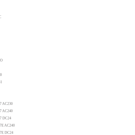
C
MO
0
61
7 AC230
7 AC240
7 DC24
7E AC240
7E DC24