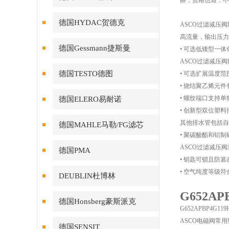
丽，货期也短，不
德国HYDAC贺德克
ASCO过滤减压阀
高流量，输出压力
德国Gessmann捷斯曼
• 可选低矮型一
ASCO过滤减压
德国TESTO德图
• 可选扩展温度范围为
• 烧结聚乙烯元件
• 螺纹端口支持
德国ELERO易耐诺
• 创新型双位塑
其他排水管包括自
德国MAHLE马勒/FG滤芯
• 聚碳酸酯和铝
ASCO过滤减压
德国PMA
• 钥匙可锁且防篡
• 空气纯度等级符合IS
DEUBLIN杜博林
G652A
德国Honsberg豪斯派克
G652APBP4
ASCO电磁阀常
德国SENSIT