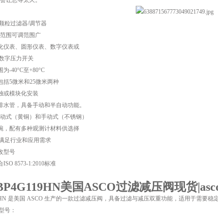
会让您等太久。
颗粒过滤器/调节器
范围可调范围广
体化仪表、圆形仪表、数字仪表或
阀数字压力开关
-40°C至+80°C
包括5微米和25微米两种
单独或模块化安装
料排水管，具备手动和半自动功能。
动式（黄铜）和手动式（不锈钢）
制碗，配有多种观测计材料供选择
阀满足行业和应用需求
改型号
O 8573-1:2010标准
PBP4G119HN美国ASCO过滤减压阀现货
|
as
G119HN 是美国 ASCO 生产的一款过滤减压阀，具备过滤与减压双重功能，适用于
用型号：