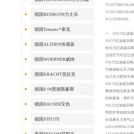
VCEFCM8210G08
VCEFCM8210G08
德国REXROTH力士乐
SCG531001MS
德国Tematec*泰克
一、ASCO过滤
ASCO过滤减压
德国ALTHEN传感器
组合式过滤减压阀
压缩空气经过过滤
德国WOERNER威纳
ASCO过滤减压
可根据输出压力精
德国KRACHT克拉克
出口压力附加平衡
ASCO过滤减压
德国E+H恩德斯豪斯
整体控制活塞采用
结构紧凑，维护方
德国BAUSER宝色
ASCO过滤减压
带防护罩的按压锁
德国STEUTE
全流量压力表气口
G652APBP4