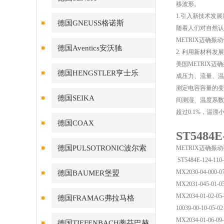
移波形。
1.引入新技术发
德国GNEUSS格诺斯
随着人们对自然认
METRIX迈确
德国Aventics安沃驰
2. 利用新材料发
美国METRIX
德国HENGSTLER亨士乐
成压力、流量、温
测定电容容量的变
德国SEIKA
间测湿、温度系数
超过0.1%，温
德国COAX
ST548
德国PULSOTRONIC波尔索
METRIX迈确振
ST5484E-124-110-
MX2030-04-000-0
德国BAUMER堡盟
MX2031-045-01
MX2034-01-02-05
德国FRAMAG弗拉马格
10039-00-10-05
MX2034-01-06-09
德国TIEFENBACH蒂芬巴赫