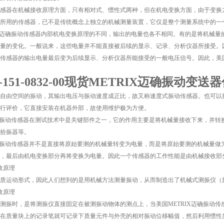
感器在机械接收原理方面，只有相对式、惯性式两种，但在机电变换方面，由于变换
所用的传感器，已不是传统概念上独立的机械测量装置，它仅是整个测量系统中的一
IX迈确振动传感器内部机电变换原理的不同，输出的电量也各不相同。有的是将机械
量的变化。一般说来，这些电量并不能直接被后续的显示、记录、分析仪器所接受。
传感器的输出电量最后变为后续显示、分析仪器所能接受的一般电压信号。因此，美国
4E-151-0832-00现货METRIX迈确振动变送
自由空间的振动，其输出电压与振动速度成正比，故又称速度式振动传感器。也可以
行评价，它直接安装在机器外部，故使用维护极为方便。
迈确振动传感器在测试技术中是关键部件之一，它的作用主要是将机械量接收下来，并
拾振器等。
迈确振动传感器并不是直接将原始要测的机械量转变为电量，而是将原始要测的机械量
，最后由机电变换部分再将变换为电量。因此一个传感器的工作性能是由机械接收部
收原理
质运动形式，因此人们想到的是用机械方法测量振动，从而制造出了机械式测振仪（
收原理
测振时，是将测振仪直接固定在被测振动物体的测点上，当美国METRIX迈确振动
在质量块上的记录笔就可记录下质量元件与外壳的相对振动位移幅值，然后利用惯性