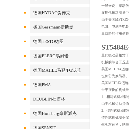
一般来说，振动传
德国HYDAC贺德克
在现代振动测量中
由于美国METR
电阻、电感等电参
德国Gessmann捷斯曼
量线路的作用是将
德国TESTO德图
ST548
量的振动是相对于
德国ELERO易耐诺
机械的综合工况进
美国METRIX
德国MAHLE马勒/FG滤芯
也称它为换能器、
美国METRIX
德国PMA
合于变换的机械量
1、相对式机械接
DEUBLIN杜博林
由于机械运动是物
2、惯性式机械接
德国Honsberg豪斯派克
惯性式机械测振仪
生相对运动，则装
德国SENSIT