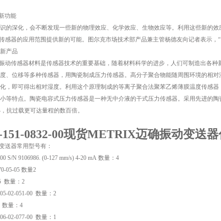
展新功能
识的深化，会不断发现一些新的物理效应、化学效应、生物效应等。利用这些新的效
振动传感器的应用范围提供新的可能。图尔克市场技术部产品兼主管杨德友向记者表示，
展新产品
迈确振动传感器材料是传感器技术的重要基础，随着材料科学的进步，人们可制造出各
度、位移等多种传感器，用陶瓷制成压力传感器。高分子聚合物能随周围环境的相对
化，即可得出相对湿度。利用这个原理制成的等离子聚合法聚苯乙烯薄膜温度传感器
小等特点。陶瓷电容式压力传感器是一种无中介液的干式压力传感器。采用先进的陶
漂小，抗过载更可达量程的数百倍。
4E-151-0832-00现货METRIX迈确振动变送
动变送器常用型号有：
00 S/N 9106986. (0-127 mm/s) 4-20 mA 数量：4
70-05-05 数量2
-05 数量：2
-05-02-051-00 数量：2
-02 数量：4
-06-02-077-00 数量：1