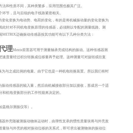
方法和性质不同，其种类繁多，应用范围也极其广泛。
个环节，且与后续的电子线路紧密相关。
量的变化变换为电动势、电荷的变化，有的是将机械振动量的变化变换为
因此针对不同机电变换原理的传感器，必须附以专配的测量线路。测
METRIX迈确振动传感器按其功能可有以下几种分类方法：
器代理
Metrix前置器可用于测量轴承壳或结构的振动。这种传感器测
把速度量经过积分转换成位移量再予处理。这种测量可对旋转或往复
转换为与之成比例的电量。由于它也是一种机电转换装置。所以我们有时
做为振动传感器的输入量，然后由机械接收部分加以接收，形成另一个适
分和机电变换部分的工作性能来决定的。
如盖格尔测振仪等）。
传感器外壳随被测振动物体运动时，由弹性支承的惯性质量块将与外壳发
质量块与外壳的相对振动位移的关系式，即可求出被测物体的振动位