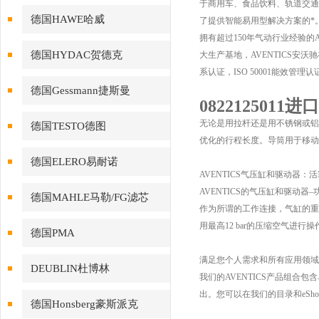
于商用车、食品饮料、轨道交通
德国HAWE哈威
了提供智能易用型解决方案的*
拥有超过150年气动行业经验的AVEN
德国HYDAC贺德克
大生产基地，AVENTICS安沃驰
系认证，ISO 50001能效管理认
德国Gessmann捷斯曼
0822125011
无论是用拉杆还是用不锈钢或铝制
德国TESTO德图
优化的行程长度。导筒用于移动
德国ELERO易耐诺
AVENTICS气压缸和驱动器
AVENTICS的气压缸和驱动器
德国MAHLE马勒/FG滤芯
作为所谓的工作连接，气缸的重
用最高12 bar的压缩空气
德国PMA
满足您个人需求和所有应用领域
DEUBLIN杜博林
我们的AVENTICS产品组
出。您可以在我们的目录和eSh
德国Honsberg豪斯派克