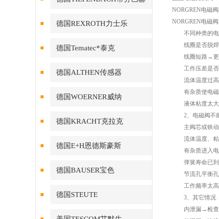
NORGREN电磁
NORGREN电
德国REXROTH力士乐
不同种类的电磁阀
线圈是否脱焊
德国Tematec*泰克
线圈短路→更
工作压差是否不
德国ALTHEN传感器
流体温度过高→
有杂质使电磁阀
德国WOERNER威纳
液体粘度太大，
2、电磁阀不
德国KRACHT克拉克
主阀芯或铁动芯
流体温度、粘度
德国E+H恩德斯豪斯
有杂质进入电磁
弹簧寿命已到
德国BAUSER宝色
节流孔平衡孔
工作频率太高或
德国STEUTE
3、其它情况
内泄漏→检查密