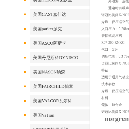
美国TESCOM艾默生
外泄漏→连接处
通电时有噪声→
美国GAST嘉仕达
诺冠比例阀X-NOR
介质：仅压缩空气
美国parker派克
入口压力：0-20ba
管接式调压阀
R07-200-RNKG
美国ASCO阿斯卡
气口：G1/4
调压范围：0.3-7ba
美国丹尼斯科DYNISCO
诺冠比例阀X-NOR12
特征
美国NASON纳森
适用于通用气动应
技术参数
美国FAIRCHILD仙童
介质：仅压缩空气 
材料
美国VALCOR瓦尔科
壳体：锌合金
诺冠比例阀X-NOR12
美国VaTran
norgr