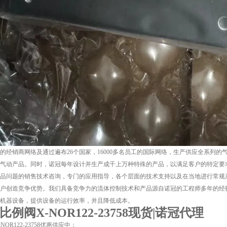
的经销商网络及通过遍布26个国家，16000多名员工的国际网络，生产供应全系列
气动产品。同时，诺冠每年设计并生产成千上万种特殊的产品，以满足客户的特定要
品问题的销售技术咨询，专门的应用指导，各个层面的技术支持以及在当地进行常规
户创造竞争优势。我们具备竞争力的流体控制技术和产品源自诺冠的工程师多年的经
机器设备，提供设备的运行效率，并且降低成本。
en比例阀X-NOR122-23758现货|诺冠代理
OR122-23758优惠供应中：