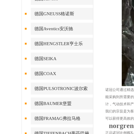
德国GNEUSS格诺斯
德国Aventics安沃驰
德国HENGSTLER亨士乐
德国SEIKA
德国COAX
德国PULSOTRONIC波尔索
诺冠公司通过精选
能采购到所需要的
德国BAUMER堡盟
计，气动技术和产
我们的宗旨是为客
德国FRAMAG弗拉马格
可以获得更高效的
norgr
正品诺冠比例阀X-N
德国TIEFENBACH蒂芬巴赫