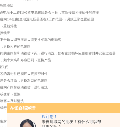
阀故障排除
磁阀通电后不工作[1]检查电源接线是否不良→重新接线和接插件的连接
(34张)检查电源电压是否在±工作范围-→调致正常位置范围
→重新焊接
换线圈
合适→调整压差→或更换相称的电磁阀
更换相称的电磁阀
的主阀芯和动铁芯卡死→进行清洗，如有密封损坏应更换密封并安装过滤器
频率太高和寿命已到→更换产品
能关闭
的密封件已损坏→更换密封件
是否过高→更换对口的电磁阀
阀产阀芯或动铁芯→进行清洗
或变形→更换
堵塞→及时清洗
寿命已到→改选产品或更新产品
欢迎您！
封件是否损坏，弹簧是否装配不良
来自局域网的朋友！有什么可以帮
助您的吗？