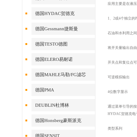
应用主要是在液压系
德国HYDAC贺德克
1、2或4个独立的
德国Gessmann捷斯曼
石油和水利用之间
德国TESTO德图
将开关量输出自由
德国ELERO易耐诺
开关点和复位点可
德国MAHLE马勒/FG滤芯
可逆模拟输出
德国PMA
4位数字显示
DEUBLIN杜博林
通过菜单引导的按
HYDAC贺德克
德国Honsberg豪斯派克
类型系列
德国SENSIT