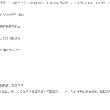
统中，例如用于监控储罐的液位。ENS 3000是标配，杆长度为250 mm，410 mm，
PNP晶体管开关输出
进行选择的机会
分配给测量变量
以相互独立调节
键操作，操作简单
电子液位开关，可选配集成温度测量和/或模拟输出，用于介质罐中的液位测量。根据