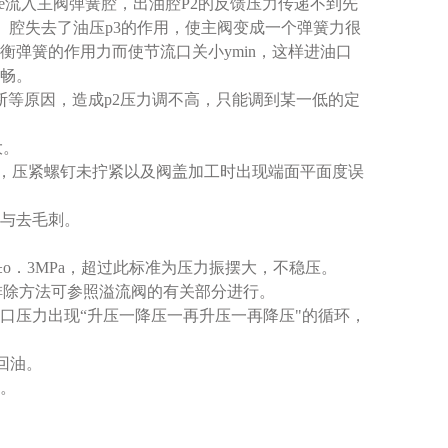
孔e流入主阀弹簧腔，出油腔P2的反馈压力传递不到先
。腔失去了油压p3的作用，使主阀变成一个弹簧力很
弹簧的作用力而使节流口关小ymin，这样进油口
通畅。
断等原因，造成p2压力调不高，只能调到某一低的定
大。
，压紧螺钉未拧紧以及阀盖加工时出现端面平面度误
与去毛刺。
为±o．3MPa，超过此标准为压力振摆大，不稳压。
排除方法可参照溢流阀的有关部分进行。
口压力出现“升压一降压一再升压一再降压"的循环，
回油。
。