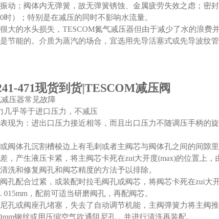
振动；阀体内无弹簧，故无弹簧锈蚀、金属疲劳失效之虑；密封
0时）；特别是在减压的同时不影响水流量。
很大的水头损失，TESCOM氮气减压器但由于减少了水的浪费
是节能的。介质为蒸汽的场合，宜选用先导活塞式或先导波纹管
1-241-471现货到货|TESCOM减压阀
氮气减压器常见故障
力几乎等于进口压力，不减压
表现为：进出口压力接近相等，而且出口压力不随调压手柄的旋转
或阀体孔沉割槽棱边上有毛刺或者主阀芯与阀体孔之间的间隙里卡
差，产生液压卡紧，将主阀芯卡死在zui大开度(max)的位置
清洗和修复阀孔和阀芯精度的方法予以排除。
阀孔配合过紧，或装配时拉毛阀孔或阀芯，将阀芯卡死在zui大
7～0. 015mm，配前可适当研磨阀孔，再配阀芯。
尼孔或阀座孔堵塞，失去了自动调节机能，主阀弹簧力将主阀推往
. Omm钢丝或用压缩空气吹通阻尼孔，并进行清洗再装配。