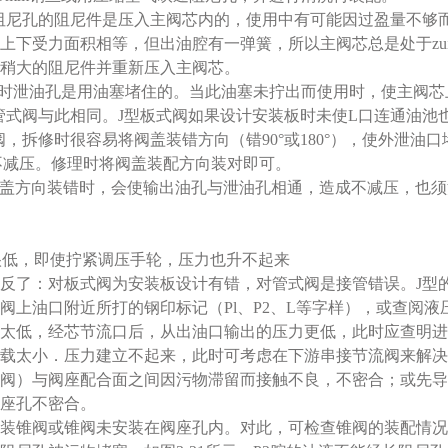
阻尼孔的阻尼件是压入主阀芯内的，使用中有可能因过盈量不够
上下受力面积相等，但出油腔有一弹簧，所以主阀芯总是处于zu
稍大的阻尼件并重新压入主阀芯。
厂时泄油孔是用油塞堵住的。当此油塞未拧出而使用时，使主阀芯
管式阀与此相同。J型板式阀如果设计安装板时未使L口连通油池
阀，拆修时很容易将阀盖装错方向（错90°或180°），使外泄
而不减压。修理时将阀盖装配方向装对即可。
顶盖方向装错时，会使输出油孔与泄油孔相通，造成不减压，也
力很低，即使拧紧调压手轮，压力也升不起来
反了：对板式阀为安装板设计有错，对管式阀是接管错误。J型
阀上油口附近所打的钢印标记（Pl、P2、L等字样），或查阅
太低，经芯节流口后，从出油口输出的压力更低，此时应查明进
载太小．压力建立不起来，此时可考虑在下游串接节流阀来解决
阀）与阀座配合面之间因污物滞留而接触不良，不密合；或先导
座孔不密合。
装锥阀或锥阀未安装在阀座孔内。对此，可检查锥阀的装配情况