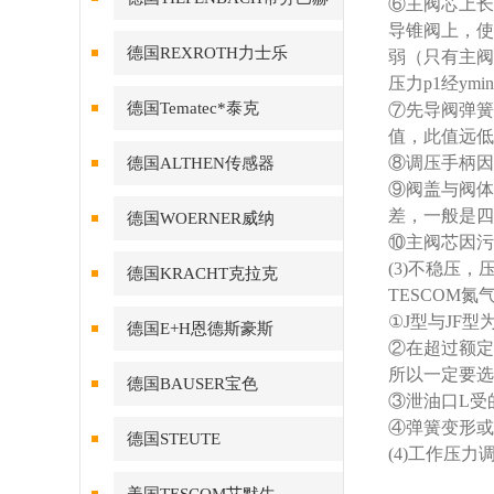
⑥主阀芯上长
导锥阀上，使
德国REXROTH力士乐
弱（只有主阀
压力p1经y
德国Tematec*泰克
⑦先导阀弹簧
值，此值远低
⑧调压手柄因
德国ALTHEN传感器
⑨阀盖与阀体
差，一般是四
德国WOERNER威纳
⑩主阀芯因污
(3)不稳压
德国KRACHT克拉克
TESCOM
①J型与JF
德国E+H恩德斯豪斯
②在超过额定
所以一定要选
德国BAUSER宝色
③泄油口L受
④弹簧变形或
德国STEUTE
(4)工作压