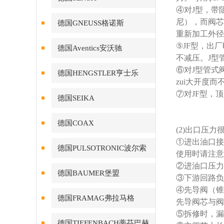
④对J型，带
尼），而阀芯
德国GNEUSS格诺斯
重新加工外径
⑤JF型，出
德国Aventics安沃驰
不减压。J型
⑥对J型管式
德国HENGSTLER亨士乐
zui大开度
⑦对JF型，
德国SEIKA
德国COAX
(2)出口压
①进出油口接
德国PULSOTRONIC波尔索
使用时请注意
②进油口压力
德国BAUMER堡盟
③下游回路负
④先导阀（锥
德国FRAMAG弗拉马格
先导阀芯与阀
⑤拆修时，漏
德国TIEFENBACH蒂芬巴赫