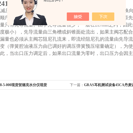
1-241-471现货到货|TESCOM减压阀
氮气减压器在某些减压控制回路中，的出口压力是用来控制电液换
顺序阀换向或工作后，出油口流量变为零，但压力还需保持原先
量只有先导流量。由于先导流量很少，一般在2L/min之内，因此
度极小），先导流量由三角槽或斜锥面处流出，如果主阀芯配合
漏量也必须从主阀芯阻尼孔流来，即流经阻尼孔的流量由先导流
变（弹簧腔油液压力由已调好的调压弹簧预压缩量确定），为使
此，当出口压力调定后，如果出口流量为零时，出口压力会因主
008-5-000现货贺德克水分仪现货
下一篇：
GRAS耳机测试设备45CA丹麦