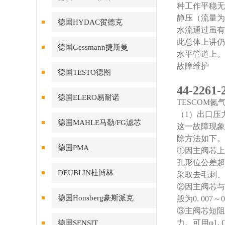
种工作平稳无
静压（流量为
德国HYDAC贺德克
水流通过虽有
此总体上讲仍
德国Gessmann捷斯曼
水平管道上。
故障维护
德国TESTO德图
44-226
德国ELERO易耐诺
TESCOM
（1）出口压
德国MAHLE马勒/FG滤芯
这一故障现象
除方法如下。
德国PMA
①因主阀芯上
孔形位公差超
DEUBLIN杜博林
采取去毛刺、
②因主阀芯与
德国Honsberg豪斯派克
般为0. 00
③主阀芯短阻
力。可用φ1
德国SENSIT