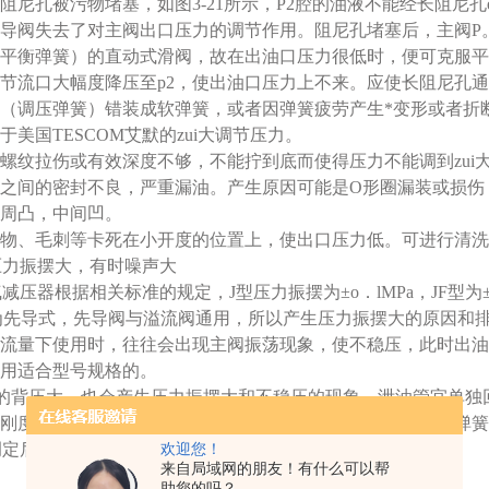
阻尼孔被污物堵塞，如图3-21所示，P2腔的油液不能经长阻尼
导阀失去了对主阀出口压力的调节作用。阻尼孔堵塞后，主阀P
平衡弹簧）的直动式滑阀，故在出油口压力很低时，便可克服平衡
min节流口大幅度降压至p2，使出油口压力上不来。应使长阻尼孔
（调压弹簧）错装成软弹簧，或者因弹簧疲劳产生*变形或者折
于美国TESCOM艾默的zui大调节压力。
螺纹拉伤或有效深度不够，不能拧到底而使得压力不能调到zui
之间的密封不良，严重漏油。产生原因可能是O形圈漏装或损伤
周凸，中间凹。
物、毛刺等卡死在小开度的位置上，使出口压力低。可进行清洗
，压力振摆大，有时噪声大
氮气减压器根据相关标准的规定，J型压力振摆为±o．lMPa，JF型
型为先导式，先导阀与溢流阀通用，所以产生压力振摆大的原因和
流量下使用时，往往会出现主阀振荡现象，使不稳压，此时出油
用适合型号规格的。
的背压大，也会产生压力振摆大和不稳压的现象，泄油管宜单独
刚度不好（热处理不好），导致压力波动大，可更换合格的弹簧
力调定后出油口压力自行升高
欢迎您！
来自局域网的朋友！有什么可以帮
助您的吗？