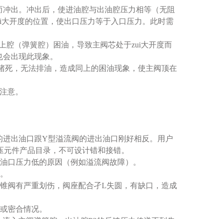
而冲出。冲出后，使进油腔与出油腔压力相等（无阻
i大开度的位置，使出口压力等于入口压力。此时需
上腔（弹簧腔）困油，导致主阀芯处于zui大开度而
也会出现此现象。
油口堵死，无法排油，造成同上的困油现象，使主阀顶在
须注意。
的进出油口跟Y型溢流阀的进出油口刚好相反。用户
液压元件产品目录，不可设计错和接错。
油口压力低的原因（例如溢流阀故障）。
。
锥阀有严重划伤，阀座配合孑L失圆，有缺口，造成
或密合情况。