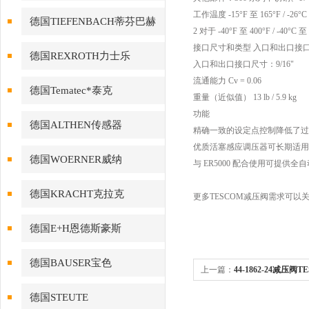
工作温度 -15°F 至 165°F / -26°C
德国TIEFENBACH蒂芬巴赫
2 对于 -40°F 至 400°F / -
接口尺寸和类型 入口和出口接
德国REXROTH力士乐
入口和出口接口尺寸：9/16"
流通能力 Cv = 0.06
德国Tematec*泰克
重量（近似值） 13 lb / 5.9 kg
功能
德国ALTHEN传感器
精确一致的设定点控制降低了过
优质活塞感应调压器可长期适用
德国WOERNER威纳
与 ER5000 配合使用可提供
德国KRACHT克拉克
更多TESCOM减压阀需求可
德国E+H恩德斯豪斯
德国BAUSER宝色
上一篇：
44-1862-24减压
德国STEUTE