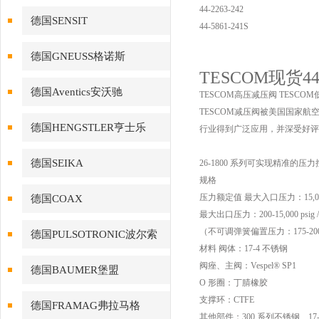
44-2263-242
德国SENSIT
44-5861-241S
德国GNEUSS格诺斯
TESCOM现货44
德国Aventics安沃驰
TESCOM高压减压阀 TESCO
TESCOM减压阀被美国国家
德国HENGSTLER亨士乐
行业得到广泛应用，并深受好评
德国SEIKA
26-1800 系列可实现精准
规格
压力额定值 最大入口压力：15,000 psi
德国COAX
最大出口压力：200-15,000 psig / 1
（不可调弹簧偏置压力：175-200 psig
德国PULSOTRONIC波尔索
材料 阀体：17-4 不锈钢
阀痤、主阀：Vespel® SP1
德国BAUMER堡盟
O 形圈：丁腈橡胶
支撑环：CTFE
德国FRAMAG弗拉马格
其他部件：300 系列不锈钢、17-4 不