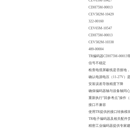
CEV65M-10427
CDH75M-00013
CEV582M-10429
322-00160
CEV65M-10547
CDH75M-00013
CEV582M-10338
489-00004
TR编码器CDH75M-000
信号不稳定
检查电缆屏蔽线是否接地
确认电源电压（11-27V）
安装误差导致精度下降
确保编码器轴与设备轴同心度
重新执行“回参考点"操作
接口不兼容
使用TR提供的接口转换模块（如
TR电子编码器及相关配件货号：C
精密工业编码器提供专家