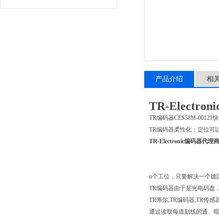
产品介绍
相
TR-Elect
TR编码器
CES58M-00121
快
TR编码器柔性化：定位可
TR-Electronic编码器代
n个工位，只要解决一个德
TR编码器由于是光电码盘
TR蒂尔,TR编码器,TR
通过读取每道刻线的通、暗