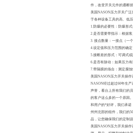
件，改变开关元件的通断
美国NASON压力开关广
于各种设备工具的高、低
1.防爆的必要性：防爆形
2.是否需要带指示：根据
3. 接点数量：一接点（
4.设定值和压力范围的确定
5.接断差的形式：可调式
6.是否有脉动：如果压力
7.带隔膜的场合：测定腐
美国NASON压力开关操作
NASON经过超过60年
声誉，看台上所有我们的员
的客户这么多的一个原因
和用户的*好评，我们承诺
州州北部的组件，我们的5
品，让您确保我们的定制
美国NASON压力开关操