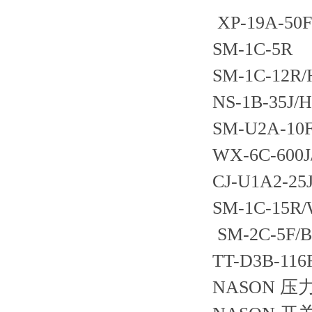
XP-19A-50
SM-1C-5R
SM-1C-12R/
NS-1B-35J/
SM-U2A-10
WX-6C-600J
CJ-U1A2-25J
SM-1C-15R
SM-2C-5F/
TT-D3B-116
NASON 压力