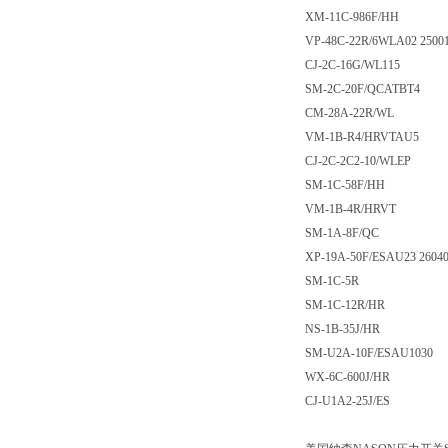
XM-11C-986F/HH
VP-48C-22R/6WLA02 25001
CJ-2C-16G/WL115
SM-2C-20F/QCATBT4
CM-28A-22R/WL
VM-1B-R4/HRVTAU5
CJ-2C-2C2-10/WLEP
SM-1C-58F/HH
VM-1B-4R/HRVT
SM-1A-8F/QC
XP-19A-50F/ESAU23 2604
SM-1C-5R
SM-1C-12R/HR
NS-1B-35J/HR
SM-U2A-10F/ESAU1030
WX-6C-600J/HR
CJ-U1A2-25J/ES