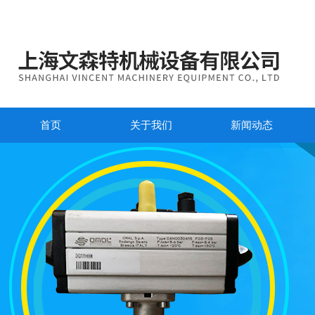
首页
关于我们
新闻动态