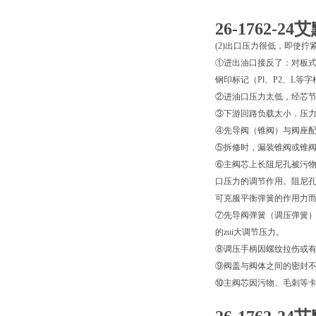
26-1762-
(2)出口压力很低，即使
①进出油口接反了：对板式
钢印标记（Pl、P2、L
②进油口压力太低，经芯
③下游回路负载太小．压
④先导阀（锥阀）与阀座
⑤拆修时，漏装锥阀或锥
⑥主阀芯上长阻尼孔被污物
口压力的调节作用。阻尼孔
可克服平衡弹簧的作用力而使
⑦先导阀弹簧（调压弹簧）
的zui大调节压力。
⑧调压手柄因螺纹拉伤或有
⑨阀盖与阀体之间的密封
⑩主阀芯因污物、毛刺等