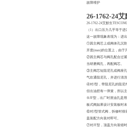
故障维护
26-1762-
26-1762-24艾默生TES
（1）出口压力几乎等于进
这一故障现象表现为：进
①因主阀芯上或阀体孔沉割
开度(max)的位置上，
②因主阀芯与阀孔配合过紧，
当研磨阀孔，再配阀芯。
③主阀芯短阻尼孔或阀座孔
气吹通阻尼孔，并进行清
④对J型，带阻尼孔的阻尼
但出油腔有一弹簧，所以主
⑤JF型，出厂时泄油孔是
板式阀如果设计安装板时未
⑥对J型管式阀，拆修时很
盖装配方向装对即可。
⑦对JF型，顶盖方向装错