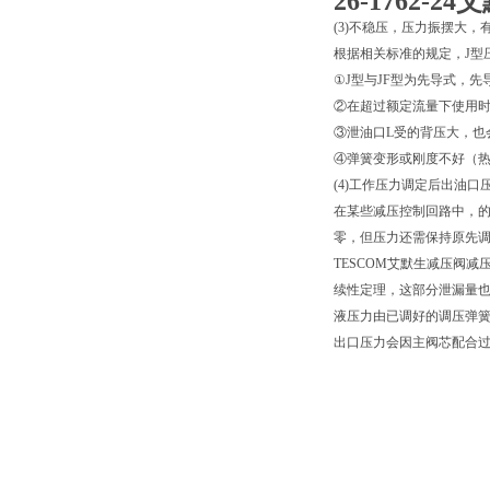
26-1762-
(3)不稳压，压力振摆大，
根据相关标准的规定，J型压
①J型与JF型为先导式，
②在超过额定流量下使用时
③泄油口L受的背压大，也
④弹簧变形或刚度不好（
(4)工作压力调定后出油口
在某些减压控制回路中，
零，但压力还需保持原先调
TESCOM艾默生减压阀
续性定理，这部分泄漏量
液压力由已调好的调压弹
出口压力会因主阀芯配合