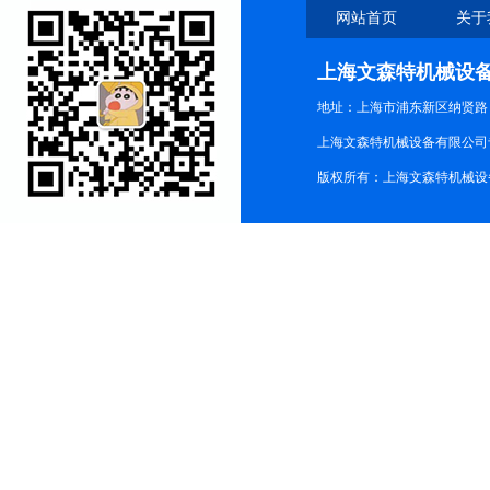
网站首页
关于
上海文森特机械设
地址：上海市浦东新区纳贤路
上海文森特机械设备有限公司
版权所有：上海文森特机械设