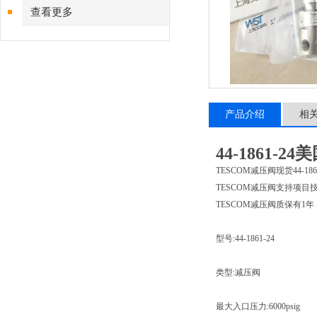
查看更多
产品介绍
相
44-1861-
TESCOM减压阀现货44-
TESCOM减压阀支持项目
TESCOM减压阀质保有1年
型号:44-1861-24
类型:减压阀
最大入口压力:6000psig