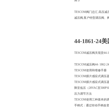
调节
TESCOM阀门总汇:高压
减压阀,客户特型调压阀、
44-1861-
TESCOM减压阀关现货44-1
TESCOM减压阀44- 1862
TESCOM使用和维修手册
TESCOM膜片感应式调压
TESCOM膜片感应式调压
降至低压（28VAC至500
压力调节方法
TESCOM使用三种基本
手柄式：通过转动手柄改