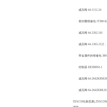
减压阀 44-1112-24
密封圈维修包 JT389-82
减压阀 44-2262-241
减压阀 44-1363-2122
带金属件的维修包 389-2
控制器 ER5000SI-1
减压阀 64-2642KRM20
减压阀 64-2642KRK20
TESCOM(泰思康),TESC