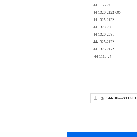
44-1166-24
44-1326-2122-005
44-1325-2122
44-1323-2081
44-1326-2081
44-1325-2122
44-1326-2122
44-1115-24
上一篇：
44-1862-24TES