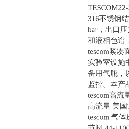
TESCOM2
316不锈钢结
bar，出口压
和液相色谱
tescom
实验室设施
备用气瓶，
监控。本产
tescom高流量-
高流量 美国TE
tescom 气
节阀 44-11