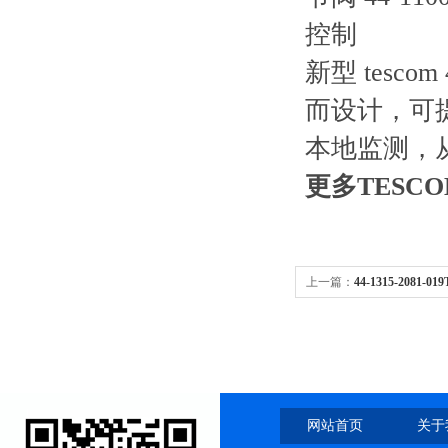
控制
新型 tesc
而设计，可
本地监测，
更多TES
上一篇：
44-1315-208
理
网站首页
关于