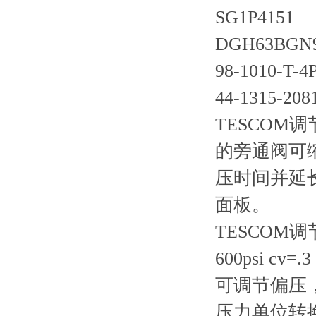
SG1P4151
DGH63BG
98-1010-
44-1315-2
TESCOM调节
的旁通阀可
压时间并延
面板。
TESCOM调节器
600psi c
可调节偏压，
压力单位转换 14