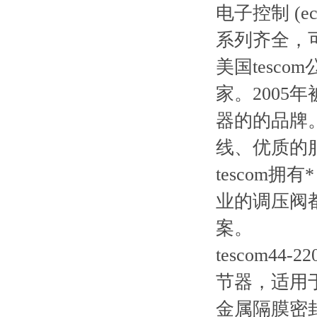
电子控制 (
系列齐全，
美国tesc
家。200
器的的品牌
线、优质的
tescom
业的调压阀
案。
tescom4
节器，适用于小
金属隔膜密