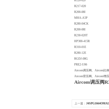
R120-02F
R217-020
R200-08I
MHA-A5P
R280-04CK
R200-08I
R230-020T
HP300-415R
R310-01E
R280-12E
RGDJ-08G
PRE2-U06
Aircom调压阀、Aircom
Aircom背压阀、Aircom增
Aircom调压阀R
上一篇：
J4SPG1664OM