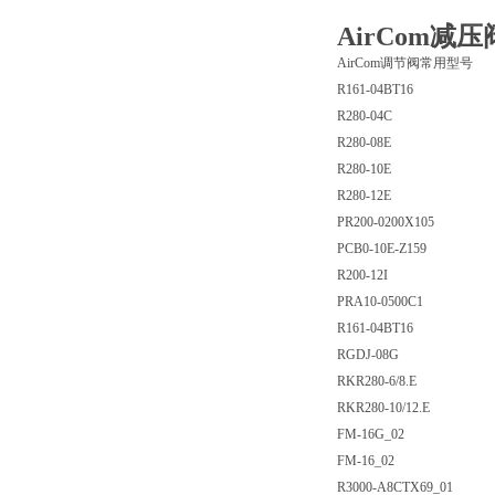
AirCom减压
AirCom调节阀常用型号
R161-04BT16
R280-04C
R280-08E
R280-10E
R280-12E
PR200-0200X105
PCB0-10E-Z159
R200-12I
PRA10-0500C1
R161-04BT16
RGDJ-08G
RKR280-6/8.E
RKR280-10/12.E
FM-16G_02
FM-16_02
R3000-A8CTX69_01