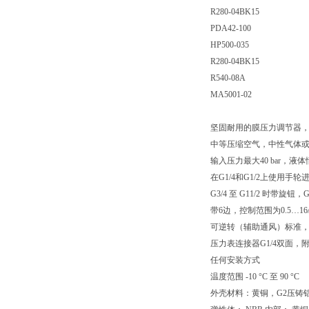
R280-04BK15
PDA42-100
HP500-035
R280-04BK15
R540-08A
MA5001-02
坚固耐用的膜压力调节器，采
中等压缩空气，中性气体或液
输入压力最大40 bar，液体情况
在G1/4和G1/2上使用
G3/4 至 G11/2 时带旋钮
带6边，控制范围为0.5…16/2
可逆转（辅助通风）标准
压力表连接器G1/4双面，
任何安装方式
温度范围 -10 °C 至 90 °C
外壳材料：黄铜，G2压铸