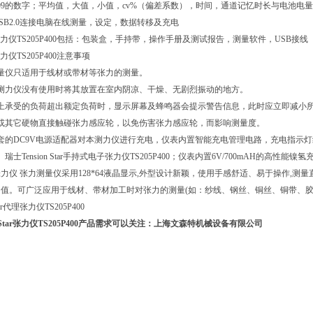
999的数字；平均值，大值，小值，cv%（偏差系数），时间，通道记忆时长与电池电
SB2.0连接电脑在线测量，设定，数据转移及充电
 Star张力仪TS205P400包括：包装盒，手持带，操作手册及测试报告，测量软件，USB接线
tar张力仪TS205P400注意事项
量仪只适用于线材或带材等张力的测量。
测力仪没有使用时将其放置在室内阴凉、干燥、无剧烈振动的地方。
上承受的负荷超出额定负荷时，显示屏幕及蜂鸣器会提示警告信息，此时应立即减小所
手或其它硬物直接触碰张力感应轮，以免伤害张力感应轮，而影响测量度。
套的DC9V电源适配器对本测力仪进行充电，仪表内置智能充电管理电路，充电指示
瑞士Tension Star手持式电子张力仪TS205P400；仪表内置6V/700mAH的高
力仪 张力测量仪采用128*64液晶显示,外型设计新颖，使用手感舒适、易于操作,
值。可广泛应用于线材、带材加工时对张力的测量(如：纱线、钢丝、铜丝、铜带、胶
on Star张力仪TS205P400产品需求可以关注：上海文森特机械设备有限公司