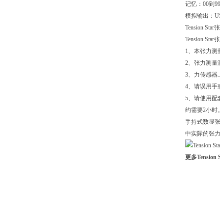
记忆：00到
模拟输出：U
Tension
Tension S
1、本张力测
2、张力测量
3、力传感器
4、请误用
5、请使用配
约需要2小时。
手持式数显张
中实际的张力
更多Tensi