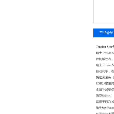
产品介绍
Tension St
瑞士Tensio
种机械仪表
瑞士Tensio
自动调零，在
快速测量头（
USB2.0连接
金属导线架
陶瓷销结构
适用于FDY
陶瓷销线速度可