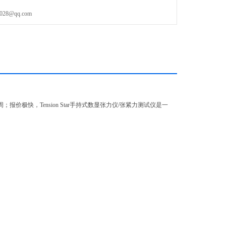
8@qq.com
国货期7周；报价极快，Tension Star手持式数显张力仪/张紧力测试仪是一