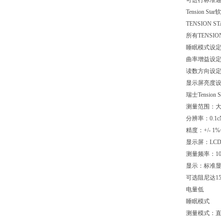
可进行标准通
Tension 
TENSION
所有TENSI
睡眠模式设
曲率增益设定
读数方向设
显示屏亮度
瑞士Tensio
测量范围：大4
分辨率：0.1c
精度：+/- 1
显示屏：LC
测量频率：100
显示：标准显示
可选阻尼达1
电量低
睡眠模式
测量模式：