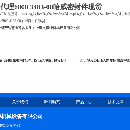
理6800 3483-00哈威密封件现货
规型号： bvp1r-g24,bvp2r-g24, bvp3r-g24, bvp1s-g24，bvp2s-g24，bvp3
哈威产品需求可以关注：上海文森特机械设备有限公司
p2s-g24哈威换向阀BVP1S-G24现货|HAWE代
下一篇：
NG2ISEIKA角度传感器中国
理
关于我们
新闻动态
产品中心
技术文章
特机械设备有限公司
东新区纳贤路