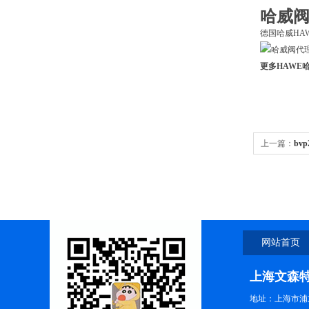
哈威阀代
德国哈威HAWE常
更多HAWE
上一篇：
bv
理
网站首页
上海文森
地址：上海市浦