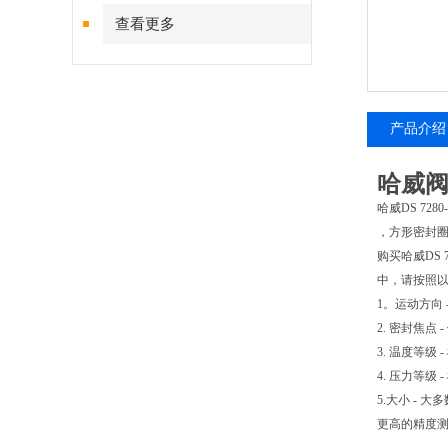
查看更多
产品介绍
哈威阀代
哈威DS 7
，方形密封圈
购买哈威DS
中，请按照
1。运动方向
2. 密封焦
3. 温度等
4. 压力等
5.大小 -
更高的精度