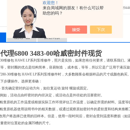
欢迎您！
来自局域网的朋友！有什么可以帮
发邮件给我们：2944623
助您的吗？
相关产品
留言询价
理6800 3483-00哈威密封件现货
280-30维修包 HAWE LP系列泵维修件，照片是实拍，如果您有任何要求，请联系
等，密封圈的优点是结构简单，容易制造 ，成本低，等等，所以它是广泛用于液压
 7280-30维修包 HAWE LP系列泵维修件时，大多数顾客会根据样品的尺寸或颜
以下步骤操作。选择更准确：
 - 首先确定密封的运动方向，如往复运动 旋转 螺旋或固定。
点 - 例如，活动点由杆密封的内径决定，或活动点是外径处的活塞密封。
级 - 检查原机的工作温度或根据实际工作环境评估工作温度，以确定所需的材料。温度等
级 - 检查原机器使用说明书中的相关数据，或通过观察原始密封件的柔软度和结构来推
 大多数用户将选择已使用的旧样本。但是，使用一段时间后，密封会受到温度和磨损（
测量密封位置处的金属凹槽的尺寸。