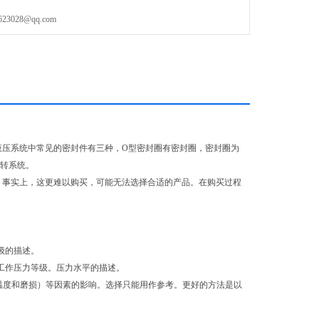
028@qq.com
我们。液压系统中常见的密封件有三种，O型密封圈有密封圈，密封圈为
旋转系统。
色购买。事实上，这更难以购买，可能无法选择合适的产品。在购买过程
级的描述。
断工作压力等级。压力水平的描述。
如温度和磨损）等因素的影响。选择只能用作参考。更好的方法是以