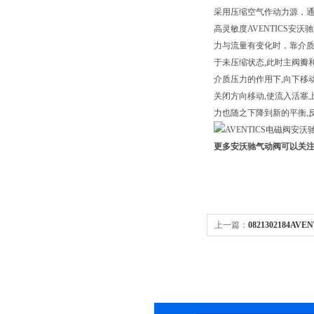
采用压缩空气作动力源，通
高灵敏度AVENTICS
力与流量有变化时，靠介质
于未压缩状态,此时主阀瓣
介质压力的作用下,向下移
关闭方向移动,使流入活塞
力也随之下降到新的平衡,
更多安沃驰气动阀可以关
上一篇：
0821302184
上海代理