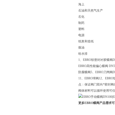
海上
石油和天然气生产
石化
制药
塑料
电源
纸浆和造纸
炼油
给水排
1、EBRO软密封衬胶蝶阀DN
EBRO高性能偏心蝶阀 DN50-
防腐蝶阀5、EBRO刀闸阀DN5
11、EBRO球阀12、EB
点：保证阀门双向*密封阀
阀体材料可以循环使用可任意
更多EBRO蝶阀产品需求