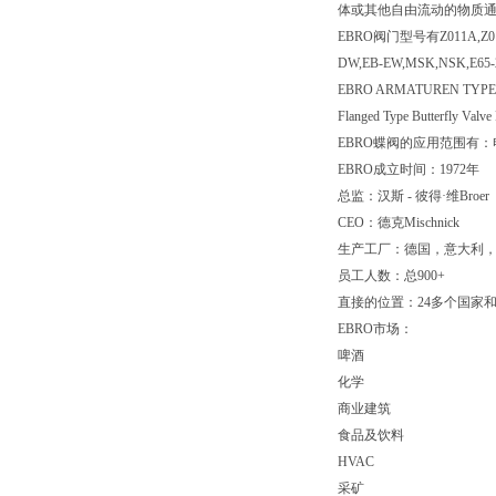
体或其他自由流动的物质
EBRO阀门型号有Z011A,Z014A,Z
DW,EB-EW,MSK,NSK,E65-2
EBRO ARMATUREN TYPE: Wafe
Flanged Type Butterfly Valv
EBRO蝶阀的应用范围有
EBRO成立时间：1972年
总监：汉斯 - 彼得·维Broer
CEO：德克Mischnick
生产工厂：德国，意大利
员工人数：总900+
直接的位置：24多个国家
EBRO市场：
啤酒
化学
商业建筑
食品及饮料
HVAC
采矿