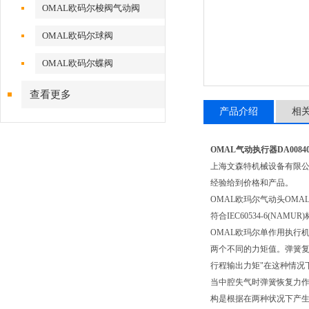
OMAL欧码尔梭阀气动阀
OMAL欧码尔球阀
OMAL欧码尔蝶阀
查看更多
产品介绍
相
OMAL气动执行器DA00840
上海文森特机械设备有限公
经验给到价格和产品。
OMAL欧玛尔气动头OMAL
符合IEC60534-6(NA
OMAL欧玛尔单作用执行
两个不同的力矩值。弹簧复
行程输出力矩"在这种情况
当中腔失气时弹簧恢复力作
构是根据在两种状况下产