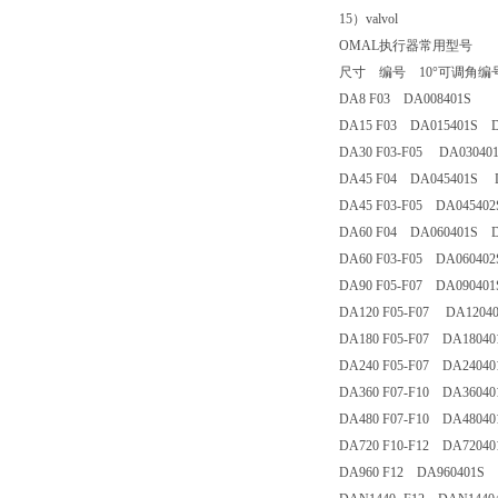
15）valvol
OMAL执行器常用型号
尺寸 编号 10°可调角
DA8 F03 DA008401S
DA15 F03 DA015401S 
DA30 F03-F05 DA0304
DA45 F04 DA045401S
DA45 F03-F05 DA0454
DA60 F04 DA060401S 
DA60 F03-F05 DA0604
DA90 F05-F07 DA0904
DA120 F05-F07 DA120
DA180 F05-F07 DA180
DA240 F05-F07 DA240
DA360 F07-F10 DA360
DA480 F07-F10 DA480
DA720 F10-F12 DA720
DA960 F12 DA960401S