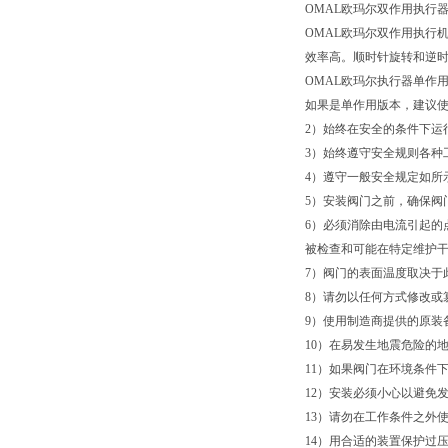
OMAL欧玛尔双作用执行
OMAL欧玛尔双作用执行
效率高。顺时针旋转和逆时
OMAL欧玛尔执行器单作
如果是单作用版本，建议使用
2）始终在安全的条件下运
3）始终遵守安全规则各种
4）遵守一般安全规定如所
5）安装阀门之前，确保阀门
6）必须消除由电流引起的
被检查和可能在特定维护干
7）阀门的表面温度取决于
8）请勿以任何方式修改或
9）使用制造商提供的原装
10）在易发生地震危险的地
11）如果阀门在环境条件
12）安装必须小心以避免
13）请勿在工作条件之外
14）用合适的装置保护过