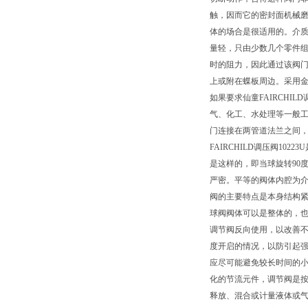
触，因而它的密封面机械
体的场合是很适用的。介质
量轻，只由少数几个零件组
时的阻力，因此通过该阀
上或附在蝶板周边。采用
如果要求仙童FAIRCH
气、化工、水处理等一般
门连接在两管道法兰之间，法
FAIRCHILD调压阀1
是这样的，即当球旋转90度
严密。平等的阀体内腔为
阀的主要特点是本身结构紧
球阀阀体可以是整体的，也
调节阀反向使用，以改善
度开启的情况，以防引起
应尽可能避免较长时间的
化的节流元件，调节阀是
释放、混合或计量液体或气