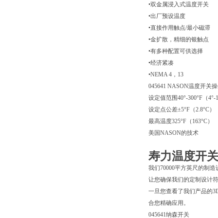
•双金属浸入式温度开关
•出厂预设温度
•直接作用触点/最小磁滞
•金扩散，精细的银触点
•有多种配置可供选择
•经济紧凑
•NEMA 4，13
045641 NASON温度开关
设定值范围40°-300°F（4°-
设定点公差±5°F（2.8°C）
最高温度325°F（163°C）
美国NASON的技术
寿力温度开关
我们70000平方英尺的
让您确保我们的定制设计符
一旦您查看了我们产品的3
合您精确应用。
045641纳森开关