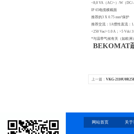
<8,0 VA（AC/~）/W（DC
IP 65电缆横截面
推荐的3 X 0.75 mm²保护
推荐交流：1A惯性直流：
<250 Vac/<1.0 A；>5 Vdc/.
*与温带气候有关（如欧洲
BEKOMAT
上一篇：
VKG-2110U0R
2110UOR25现货
网站首页
关于