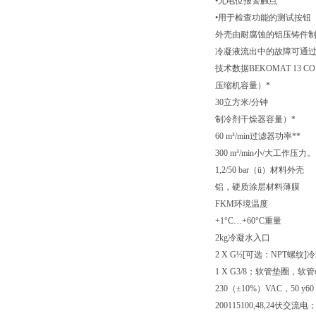
•无电位报警触点
•用于检查功能的测试按钮
外壳由耐腐蚀的铝压铸件
冷凝液流出中的故障可通
技术数据BEKOMAT 13 CO 
压缩机容量）*
30立方米/分钟
制冷剂干燥器容量）*
60 m³/min过滤器功率**
300 m³/min小/大工作压力。
1,2/50 bar（ü）材料外壳
铝，硬质涂层材料薄膜
FKM环境温度
+1°C…+60°C重量
2kg冷凝水入口
2 X G½[可选：NPT螺纹
1 X G3/8；软管垫圈，软
230（±10%）VAC，50 y6
200115100,48,24伏交流电