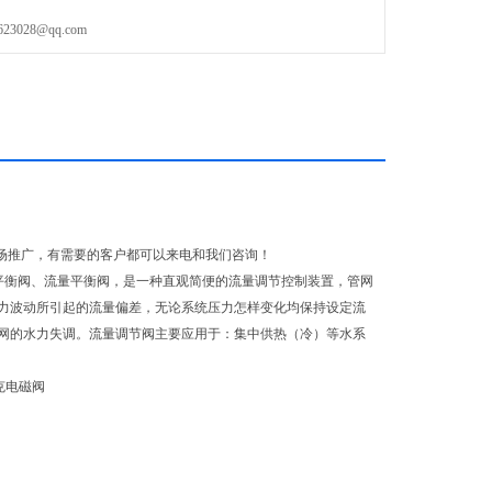
028@qq.com
ILKERSON 压力调节阀亦称自力式平衡阀、流量控制阀、流量控制器、动
供市场推广，有需要的客户都可以来电和我们咨询！
器、动态平衡阀、流量平衡阀，是一种直观简便的流量调节控制装置，管网
力波动所引起的流量偏差，无论系统压力怎样变化均保持设定流
网的水力失调。流量调节阀主要应用于：集中供热（冷）等水系