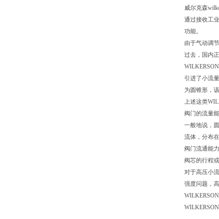
威尔克森wilk
通过接收工业
功能。
由于气动调
过去，国内正式
WILKER
引进了小流量W
为圆锥形，该
上述这类WIL
阀门的流量能
一般地说，圆
流体，分布在
阀门流通能力
阀芯的行程或
对于高压小流
强度问题，高
WILKER
WILKER