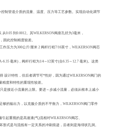
大小控制管道介质的流量、温度、压力等工艺参数。实现自动化调节
05 到0.0012。其WILKERSON阀座孔径为3毫米，
位器，因此控制精度较差。
压力为300公斤/厘米 2 阀杆行程7/16英寸，WILKERSON阀芯
5 毫米)，阀杆行程为1/4～l/2英寸(合6.35～12.7 毫米)。这类
 设计特性，但后者调节可*性好，因为通过WILKERSON阀门的
容量精度和特性的重现性较差。
或者说只是接近小流量的上限。要进～步减小流量，必须从根本上减小
的输出力，以克服介质的不平衡力，WILKERSON阀门零件
引起重视的是高速液(气)流相对WILKERSON阀芯、
前者损坏形式是与流线有一定关系的冲刷痕迹，后者则是海绵状孔洞。