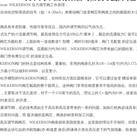
erson WILKERSON 压力调节阀工作原理：
自动化控制系统的信号（如：4~20mA）来驱动阀门改变阀芯和阀座之间的截面积
节阀具有本质防爆、性能可靠等优点，国内外调节阀仍以气动为主。
生产的小流量调节阀。最高使用压力可达100公斤/厘米 2 ，额定的流通能力C 值可以 从0.
SON阀芯为圆柱形，上面刻有一道或数道V 型槽 ，阀杆行程6毫米，阀门 无配套 的定
ILKERSON调节阀。流通能力约为0.001，WILKERSON阀芯为带有缺口的圆柱形。工作
阀门带有摩尔公司 的顶装定位器。
KERSON阀门的特点是结构简单，重量轻。常用的阀座孔径为1/8～1/4英寸(约为3.175A-6.3
力最小可以做到0.00006，以至更小。
柱开槽型的WILKERSON阀芯，在特性化方面比圆锥形好，它可以通过改变 槽深来获得
WILKERSON阀芯截面的整个圆周上。这种阀门常用在精度要求不很高的场合。但
，主要取决于流孔直径，对于一个1/16英寸的流孔，理论上的 Cv 值约为0·06，
约束流孔 的开度 。
量调节阀，还必须考虑由主于高压和高压差带来的一系列问题。如执行机构必须具有足够
压密封问题，而 最关键的是阀芯、阀座的材质和加工问题。
SON高压调节阀阀芯、WILKERSON阀座损坏原因很复杂，这里面的理论不尽相同，但普遍
SON阀座运动引起的冲刷现象(亦 称速度 效应)和液体介质在高压差下的气蚀现象。