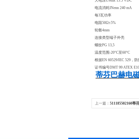
大电压UMax 13.5 VDC
电流消耗INenn 240 mA
每3瓦功率
电阻50Ω±5%
轮毂4mm
连接类型端子外壳
螺纹PG 13,5
温度范围-20°C至60°C
根据EN 60529/IEC 529，防
证书编号DMT 99 ATEX E1
蒂芬巴赫电磁阀5
上一篇：
51118550216
货