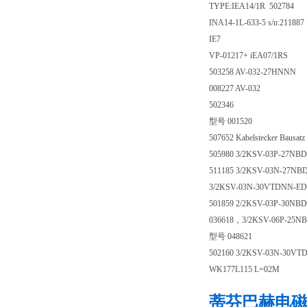
TYPE:IEA14/1R 502784
INA14-1L-633-5 s/n:211887
IE7
VP-01217+ iEA07/1RS
503258 AV-032-27HNNN
008227 AV-032
502346
型号 001520
507652 Kabelstecker Bau
505980 3/2KSV-03P-27NB
511185 3/2KSV-03N-27NB
3/2KSV-03N-30VTDNN-ED0
501859 2/2KSV-03P-30NB
036618，3/2KSV-06P-25N
型号 048621
502160 3/2KSV-03N-30VT
WK177L115 L=02M
蒂芬巴赫电磁阀5