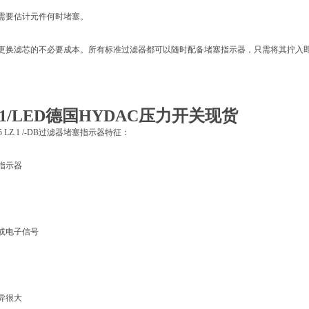
再需要估计元件何时堵塞。
早更换滤芯的不必要成本。所有标准过滤器都可以随时配备堵塞指示器，只需将其拧入
D.1/LED德国HYDAC压力开关现货
 5 LZ.1 /-DB过滤器堵塞指示器特征：
差指示器
气或电子信号
差异很大