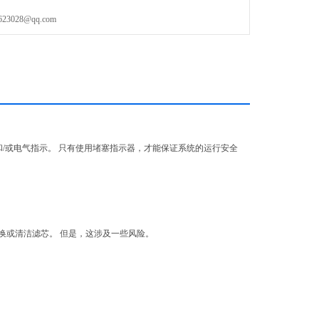
028@qq.com
两个主要优点：
何时堵塞。
行视觉和/或电气指示。 只有使用堵塞指示器，才能保证系统的运行安全
必要成本。
换或清洁滤芯。 但是，这涉及一些风险。