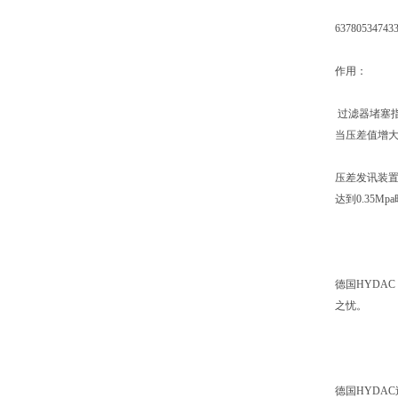
637805347433
作用：
过滤器堵塞
当压差值增
压差发讯装置
达到0.35
德国HYDA
之忧。
德国HYDA