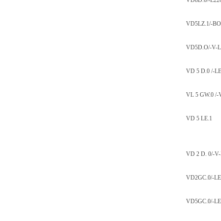
VD8D.0/-L22
VD5LZ.1/-BO
VD5D.O/-V-L
VD 5 D.0 /-L
VL 5 GW.0 /-
VD 5 LE.1
VD 2 D. 0/-V
VD2GC.0/-L
VD5GC.0/-L