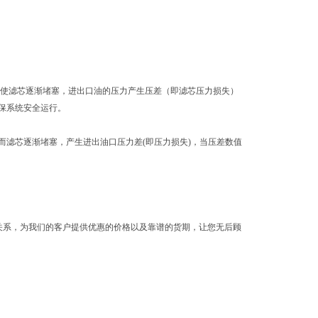
使滤芯逐渐堵塞，进出口油的压力产生压差（即滤芯压力损失）
保系统安全运行。
滤芯逐渐堵塞，产生进出油口压力差(即压力损失)，当压差数值
密的合作关系，为我们的客户提供优惠的价格以及靠谱的货期，让您无后顾