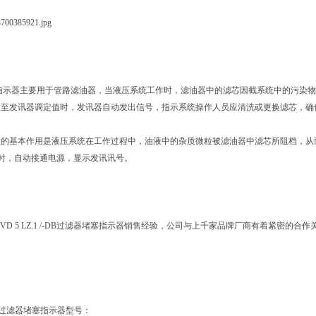
700385921.jpg
指示器主要用于管路滤油器，当液压系统工作时，滤油器中的滤芯因截系统中的污染物
大至发讯器调定值时，发讯器自动发出信号，指示系统操作人员应清洗或更换滤芯，确
的基本作用是液压系统在工作过程中，油液中的杂质微粒被滤油器中滤芯所阻档，从而
Mpa时，自动接通电源，显示发讯讯号。
C VD 5 LZ.1 /-DB过滤器堵塞指示器销售经验，公司与上千家品牌厂商有着紧
C过滤器堵塞指示器型号：