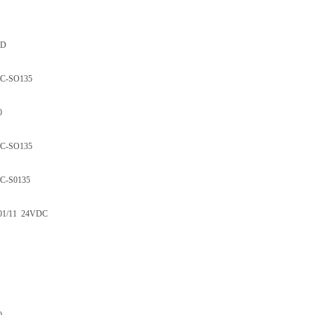
ED
BC-SO135
0
BC-SO135
C-S0135
01/11 24VDC