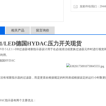
VR2D.0/LED德国HYDAC
发邮件给我们：2944623
安装堵塞HYDAC指示器有
相关产品
留言询价
· 操作员不再需要估计元件
D.1/LED德国HYDAC压力开关现货
C VD 5 LZ.1 /-DB过滤器堵塞指示器设计用于在必须清洁或更换过滤器元件时进
· 避免了过早更换滤芯的不
效利用。
ED德国HYDAC
装没有堵塞指示器的过滤器，而是更喜欢根据规定的时间表或根据设定的运行小时数更
DAC指示器有两个主要优点：