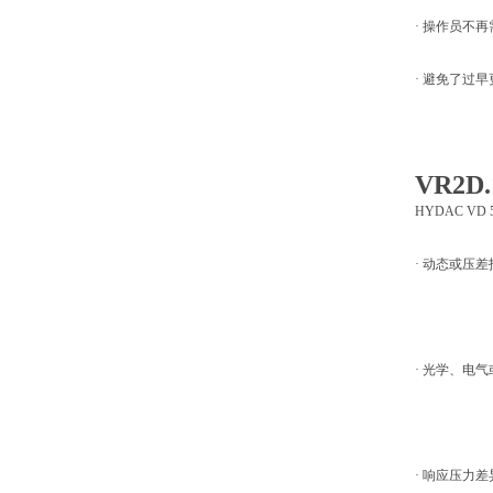
· 操作员不
· 避免了过
VR2
HYDAC VD
· 动态或压
· 光学、电
· 响应压力