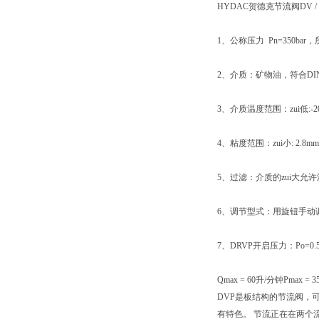
HYDAC贺德克节流阀DV 
1、公称压力 Pn=350bar
2、介质：矿物油，符合DIN
3、介质温度范围：zui低:-20℃
4、粘度范围：zui小: 2.8mm2/
5、过滤：介质的zui大允
6、调节型式：用旋钮手动
7、DRVP开启压力：Po=0.5
Qmax = 60升/分钟Pmax = 3
DVP是板结构的节流阀，
有特色。 节流正在在两个