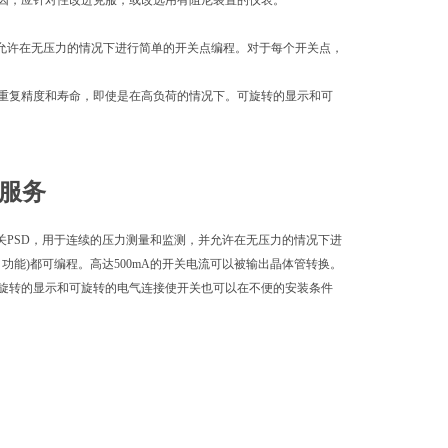
因，应针对性改进克服，或改选用有阻尼装置的仪表。
和监测，并允许在无压力的情况下进行简单的开关点编程。对于每个开关点，
的重复精度和寿命，即使是在高负荷的情况下。可旋转的显示和可
后服务
量计和开关PSD，用于连续的压力测量和监测，并允许在无压力的情况下进
口功能)都可编程。高达500mA的开关电流可以被输出晶体管转换。
旋转的显示和可旋转的电气连接使开关也可以在不便的安装条件