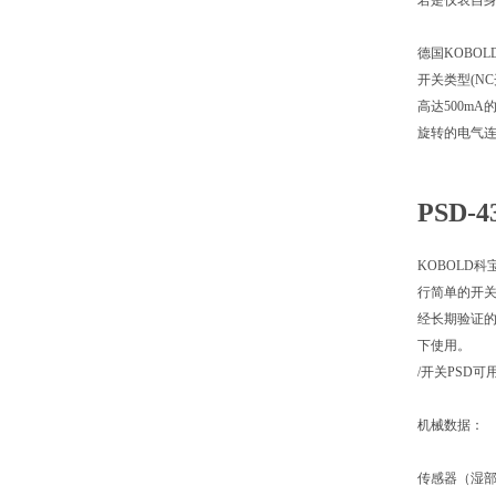
若是仪表自
德国KOBO
开关类型(N
高达500m
旋转的电气
PSD-4
KOBOLD
行简单的开关
经长期验证
下使用。
/开关PSD
机械数据：
传感器（湿部件）