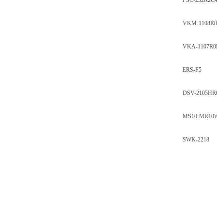
PSC-232R2
VKM-1108R0
VKA-1107R0
ERS-F5
DSV-2105HR
MS10-MR10
SWK-2218