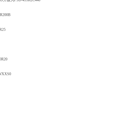
C4D升级为PSD-433R2C440
R200B
R25
0R20
WXXS0