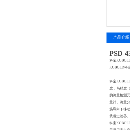
产品介绍
PSD-4
科宝KOBOL
KOBOLD科
科宝KOBOL
度，高精度（
的流量检测
量计。流量
筋导向下移
装磁过滤器
科宝KOBOL