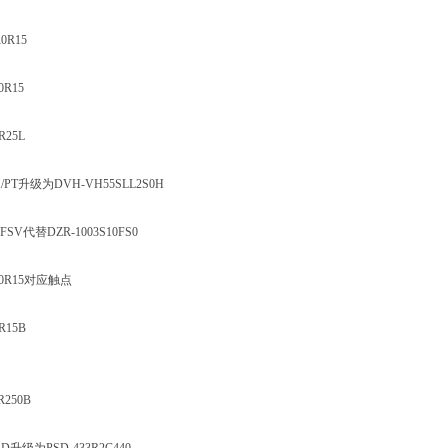
0R15
0R15
R25L
A/PT升级为DVH-VH55SLL2S0H
0FSV代替DZR-1003S10FS0
HR0R15对应触点
R15B
R250B