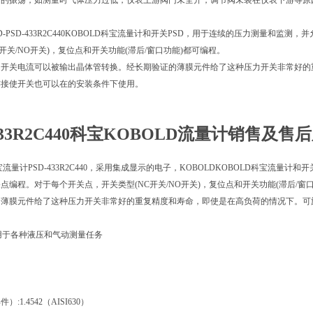
身的振荡，如测量时气体压力过低，仪表上游阀门未全开，调节阀未装在仪表下游等原
LD-PSD-433R2C440KOBOLD科宝流量计和开关PSD，用于连续的压力测量
C开关/NO开关)，复位点和开关功能(滞后/窗口功能)都可编程。
A的开关电流可以被输出晶体管转换。经长期验证的薄膜元件给了这种压力开关非常好
连接使开关也可以在的安装条件下使用。
33R2C440
科宝KOBOLD流量计销售及售
科宝流量计PSD-433R2C440，采用集成显示的电子，KOBOLDKOBOLD科宝流
点编程。对于每个开关点，开关类型(NC开关/NO开关)，复位点和开关功能(滞后/窗
的薄膜元件给了这种压力开关非常好的重复精度和寿命，即使是在高负荷的情况下。可
可用于各种液压和气动测量任务
:1.4542（AISI630）