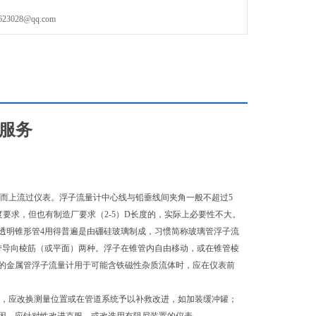
，并允许在无压力的情况下进行简单的开关点编程。对于每个开关
028@qq.com
开关)，复位点和开关功能(滞后/窗口功能)都可编程。
以被输出晶体管转换。
后服务
而上流过仪表。浮子流量计中心线与铅垂线间夹角一般不超过5
段长度要求，但也有制造厂要求（2-5）D长度的，实际上必要性不大。
透明锥形管4用得普遍是由硼硅玻璃制成，习惯简称玻璃管浮子流
带导向棱筋（或平面）两种。浮子在锥管内自由移动，或在锥管棱
的金属管浮子流量计用于可能含铁磁性杂质流体时，应在仪表前
，应改换测量位置或在管道系统予以补救改进，如加装缓冲罐；