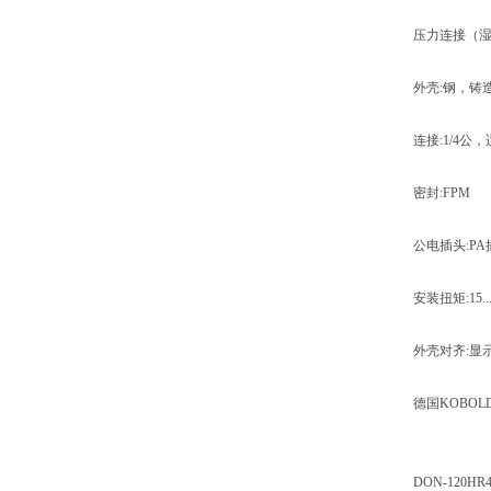
压力连接（湿部件
外壳:钢，铸
连接:1/4
密封:FPM
公电插头:PA插
安装扭矩:15...
外壳对齐:显示
德国KOBOL
DON-120HR