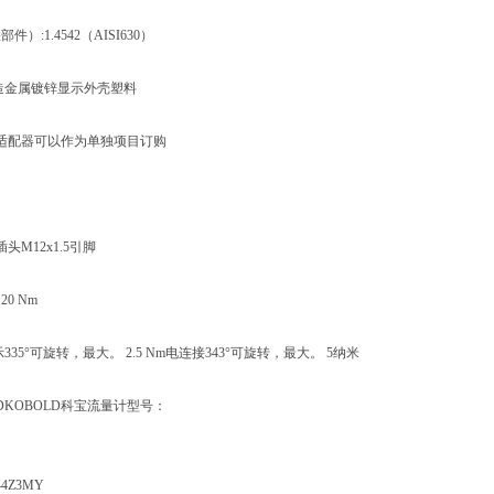
）:1.4542（AISI630）
造金属镀锌显示外壳塑料
公，适配器可以作为单独项目订购
头M12x1.5引脚
20 Nm
335°可旋转，最大。 2.5 Nm电连接343°可旋转，最大。 5纳米
DKOBOLD科宝流量计型号：
44Z3MY