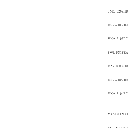
SMO-3209HR
DSV-2105HR
VKA-3106R0
PWL-FS1FE
DZR-1003S1
DSV-2105
VKA-3104R0
VKM3112U0