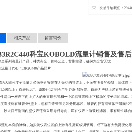
用于连续的压力测量和监测
发邮件给我们：2944623
点，开关类型(NC开关/NO
高达500mA的开关电流可
相关产品
留言询价
33R2C440
科宝KOBOLD流量计销售及售
D
全系列流量计产品，种类齐全，价格公道，货期靠谱，确保您交货无忧
宝流量计
PSD-433R2C440产品照片
D
绝大部分浮子流量计必须垂直安装在无振动的管道上，不应有明显的倾斜，流体自下
1.5级以上）仪表θ≤20°。如果θ=12°则会产生1%附加误差。仪表无严格上游直管
元件是由一根自下向上扩大的垂直锥形管和一个沿着锥管轴上下移动的浮子组所组成。
分度直接刻在锥管4外壁上，也有在锥管旁另装分度标尺。锥管内腔有圆锥体平滑面和
动，较大口平滑面内壁仪表还有采用导杆导向。应在仪表上游装过滤器。带有磁性耦合
。
D
流动本身的脉动，如拟装仪表位置的上游有往复泵或调节阀，或下游有大负荷变化等