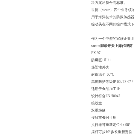
决方案均符合高标准。
世德（steute）四个业
用于海洋技术的防振传感器
操动头在不同的操作模式
作为一个中型的家族企业,
steute脚踏开关上海代理商
EX 97
防爆区1和21
热塑性外壳
耐低温至-60°C
高度防护等级IP 66 / IP 67 / 
适用于食品加工业
设计符合EN 50047
接线室
双重绝缘
接触重叠时可用
执行器可重新定位4 x 90°
摇杆可按10°步长重新定位