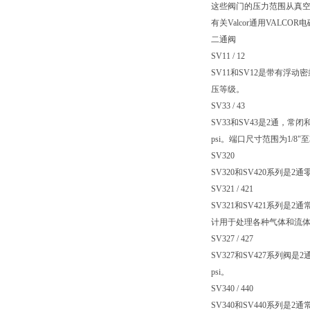
这些阀门的压力范围从真空到超过
有关Valcor通用VALC
二通阀
SV11 / 12
SV11和SV12是带有浮
压等级。
SV33 / 43
SV33和SV43是2通，
psi。端口尺寸范围为1/8"至3
SV320
SV320和SV420系列
SV321 / 421
SV321和SV421系列是
计用于处理各种气体和流
SV327 / 427
SV327和SV427系列阀
psi。
SV340 / 440
SV340和SV440系列是