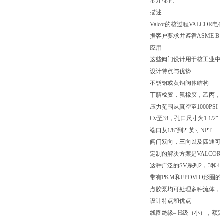
常开/常闭
描述
Valcor的核过程VAL
据客户要求并遵循ASME 
应用
这些阀门设计用于核工业中
设计特点与优势
不锈钢或黄铜阀体结构
丁腈橡胶，氟橡胶，乙丙，
压力范围从真空至1000PSI
Cv至38，孔口尺寸为1 1/2″
端口从1/8″到2″英寸NPT
阀门双向，三向以及四通
定制的解决方案是VALCO
这种广泛的SV系列2，3
带有PKM和EPDM O形圈
点胶泵均可处理多种流体，
设计特点和优点
线圈绝缘– H级（小），额定温