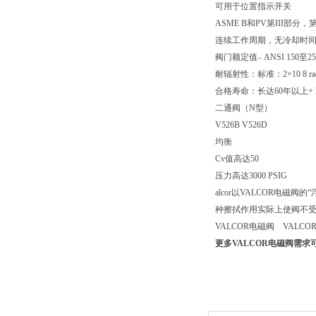
可用于位置指示开关
ASME B和PV第III部分，
连续工作周期，无冷却时
阀门额定值– ANSI 150至2
耐辐射性：标准：2×10 8 ra
合格寿命：长达60年以上+ 
二通阀（N型）
V526B V526D
均衡
Cv值高达50
压力高达3000 PSIG
alcor以VALCOR
种擦拭作用实际上使阀不受污
VALCOR电磁阀 VALCO
更多VALCOR电磁阀需