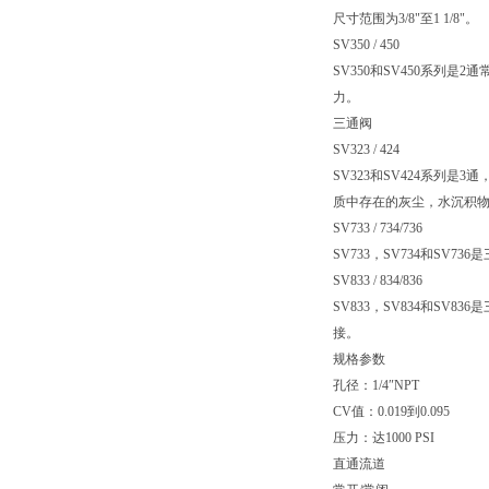
尺寸范围为3/8"至1 1/8"。
SV350 / 450
SV350和SV450系列是
力。
三通阀
SV323 / 424
SV323和SV424系列是
质中存在的灰尘，水沉积
SV733 / 734/736
SV733，SV734和SV7
SV833 / 834/836
SV833，SV834和SV
接。
规格参数
孔径：1/4″NPT
CV值：0.019到0.095
压力：达1000 PSI
直通流道