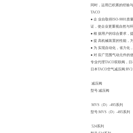
同时，运用已积累的经验
TACO
● 企 业自取得ISO-9
证，使企业更重视自然与
● 根 据用户的综合要求
● 提 高机械装置的性能
● 为 实现自动化，省力
● 对 应广范围气动元件
专业代理TACO双联阀，日
日本TACO空气减压阀:RV2-400-
减压阀
型号:减压阀
MVS（D）-495系列
型号:MVS（D）-495系列
524系列