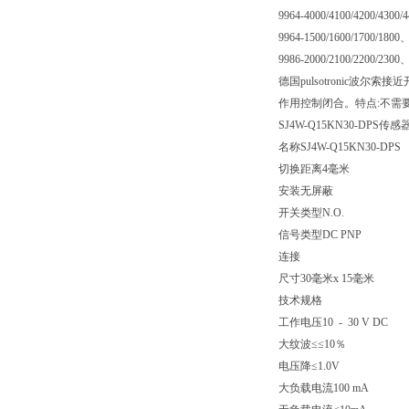
9964-4000/4100/4200/4300/4
9964-1500/1600/1700/1800
9986-2000/2100/2200/2300
德国pulsotronic波
作用控制闭合。特点:不需要
SJ4W-Q15KN30-DPS传感器
名称SJ4W-Q15KN30-DPS
切换距离4毫米
安装无屏蔽
开关类型N.O.
信号类型DC PNP
连接
尺寸30毫米x 15毫米
技术规格
工作电压10 - 30 V DC
大纹波≤≤10％
电压降≤1.0V
大负载电流100 mA