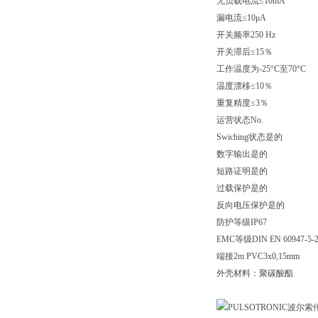
无负载电流≤10mA
漏电流≤10μA
开关频率250 Hz
开关滞后≤15％
工作温度为-25°C至70°C
温度漂移≤10％
重复精度≤3％
运营状态No.
Swiching状态是的
数字输出是的
短路证明是的
过载保护是的
反向电压保护是的
防护等级IP67
EMC等级DIN EN 60947-5-
端接2m PVC3x0,15mm
外壳材料：聚碳酸酯