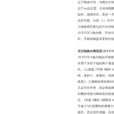
位于阀体中间，与阀孔中间
位于zui边位置。生命很
如何，感谢经历。美好一天
化符号图。分类（1）AVEN
力操纵阀芯换位的方向控制阀。
AVENTICS换向阀，手动
杆、手柄和阀盖等零部件组
安沃驰换向阀现货|AVENT
AVENTICS换向阀由
作用下关闭下端的两个通
向。1上阀盖 2手柄 3阀
构，体积小，质量轻，结
糙度2）六通阀有两组密封
又起导向作用，保证每组
封圈的球面与阀体密封面
位。1夹板 2螺栓 3调整
可减小与O形圈间的摩擦力
操作。优点动作准确、自