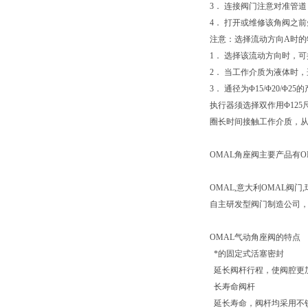
3． 连接阀门注意对准管
4． 打开或维修该角阀之
注意：选择流动方向A时的
1． 选择该流动方向时，
2． 当工作介质为液体时
3． 通径为Φ15/Φ20/
执行器须选择双作用Φ12
圈长时间接触工作介质，
OMAL角座阀主要产品有O
OMAL,
意大利
OMAL
阀门
,
自主研发型阀门制造公司
OMAL气动角座阀的特点
*的固定式活塞密封
延长阀杆行程，使阀腔更加
长寿命阀杆
延长寿命，阀杆均采用不锈钢