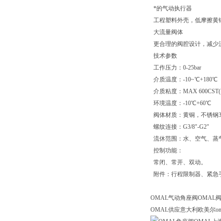
*的气动执行器
工程塑料外壳，低摩擦黄铜
大流量阀体
更合理的阀腔设计，减少流体
技术参数
工作压力：0-25bar
介质温度：-10~℃+180℃
介质粘度：MAX 600CST(
环境温度：-10℃+60℃
阀体材质：黄铜，不锈钢3
螺纹连接：G3/8"-G2"
流休范围：水、空气、蒸
控制功能：
常闭、常开、双动。
附件：行程限制器、紧急
OMAL气动角座阀OMAL
OMAL供应意大利欧美尔o