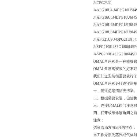
J4CPG2369
J4APG16U4 J4DPG16U5J4
J4APG16U5J4DPG16U6J4
J4APG16U6J4DPG18U8J4
J4APG18U8J4DPG18U9J4
J4APG21U9 J4SPG21U9 J4
J4SPG2108J4SPG1806J4SP
J4SPG2308J4SPG2106J4SP
OMAL角座阀是一种能够
OMAL角座阀安装的好不
我们知道安装很重要就行
OMAL角座阀必须遵守适
一、管道必须清洁无污染
二、根据需要安装，但使
三、连接OMAL阀门注意
四、打开或维修该角阀之
注意：
选择流动方向B时的特点：
当工作介质为蒸汽或气体