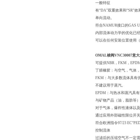
一般特征
有“DA"双重效果和“SR"
单向流动。
符合NAMUR接口的GAS UN
内部流体动力学的优化已
可以在任何安装位置使用
OMAL梭阀VNC30007意
可提供NBR，FKM，EPD
丁腈橡胶：与空气，气体
FKM：与大多数流体具有
不建议用于蒸汽。
EPDM：与热水和蒸汽具
与矿物产品（油，脂肪等
对于气体，爆炸性液体以
通过应用外部磁性限位开
符合欧洲指令97/23 EC“P
控制流体
过滤后的压缩空气不一定需要