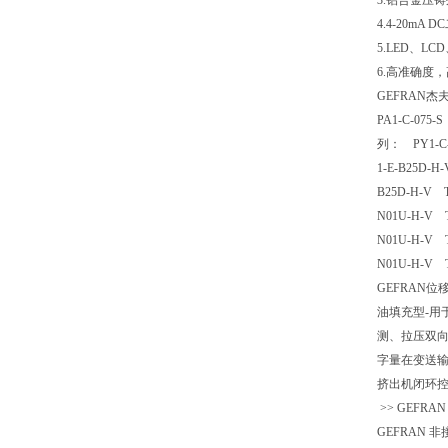
3.铝合金
4.4-20
5.LED、
6.高准确度
GEFRAN杰
PA1-C-075-
列： PY1-C-0
1-E-B25D-H
B25D-H-V T
N01U-H-V T
N01U-H-V T
N01U-H-V T
GEFRAN
油填充型-用
测、拉压双向
字量在变送输
挤出机闭环控
>> GEFR
GEFRAN