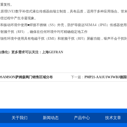
高重复性。
测量原理LVE1数字补偿式液位传感器由瑞士制造，具有品质，适用于多种应用场合。
补偿过程中产生冷凝现象。
和振动环境中使用■焊接不锈钢（SS）外壳，防护等级达NEMA4（IP65）传感器
）/射频干扰（RFI），确保在任何环境中均可精确稳定地工作
蚀性环境中使用具有电磁干扰（EMI）和射频干扰（RFI）屏蔽功能，噪声不会干
（杰佛伦）更多需求可以关注：上海GEFRAN
30SAMSON萨姆森阀门销售区域分布
下一篇：
PMP21-AA1U1WJWBJ
E+H代理
关于我们
新闻动态
产品中心
技术文章