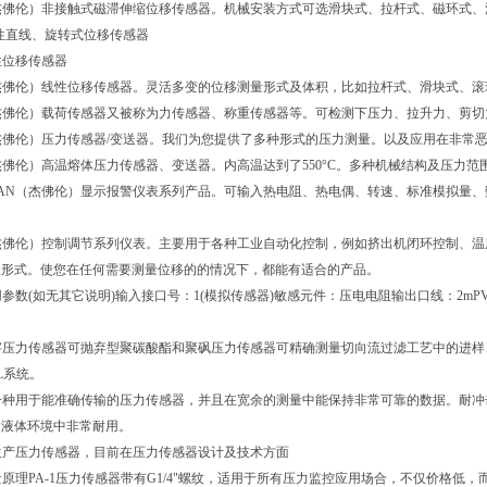
（杰佛伦）非接触式磁滞伸缩位移传感器。机械安装方式可选滑块式、拉杆式、磁环式、
 线性直线、旋转式位移传感器
线性位移传感器
（杰佛伦）线性位移传感器。灵活多变的位移测量形式及体积，比如拉杆式、滑块式、
（杰佛伦）载荷传感器又被称为力传感器、称重传感器等。可检测下压力、拉升力、剪切
（杰佛伦）压力传感器/变送器。我们为您提供了多种形式的压力测量。以及应用在非常
（杰佛伦）高温熔体压力传感器、变送器。内高温达到了550°C。多种机械结构及压力范
RAN（杰佛伦）显示报警仪表系列产品。可输入热电阻、热电偶、转速、标准模拟量
（杰佛伦）控制调节系列仪表。主要用于各种工业自动化控制，例如挤出机闭环控制、
及形式。使您在任何需要测量位移的的情况下，都能有适合的产品。
用参数(如无其它说明)输入接口号：1(模拟传感器)敏感元件：压电电阻输出口线：2mPVC(环境
数字压力传感器可抛弃型聚碳酸酯和聚砜压力传感器可精确测量切向流过滤工艺中的进样、滤液和
L系统。
是一种用于能准确传输的压力传感器，并且在宽余的测量中能保持非常可靠的数据。耐冲
的液体环境中非常耐用。
是生产压力传感器，目前在压力传感器设计及技术方面
测量原理PA-1压力传感器带有G1/4"螺纹，适用于所有压力监控应用场合，不仅价格