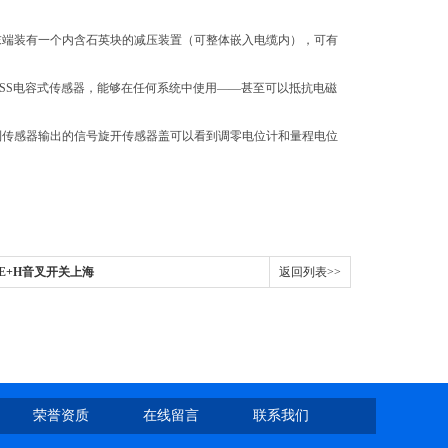
管末端装有一个内含石英块的减压装置（可整体嵌入电缆内），可有
使用SS电容式传感器，能够在任何系统中使用——甚至可以抵抗电磁
扰到传感器输出的信号旋开传感器盖可以看到调零电位计和量程电位
德国E+H音叉开关上海
返回列表>>
荣誉资质
在线留言
联系我们