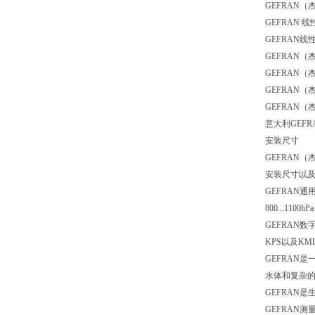
GEFRAN
GEFRAN
GEFRAN
GEFRAN
GEFRAN
GEFRAN
GEFRAN
意大利GEF
安装尺寸
GEFRAN
安装尺寸以
GEFRAN通
800...1100hPa
GEFRAN
KPS以及KM
GEFRAN
水体和复杂
GEFRAN
GEFRAN