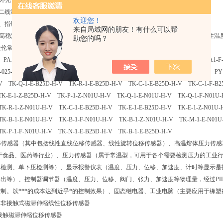
压铸外壳，三端隔离，静电喷塑保护层，坚固耐用。
mA DC二线制信号传送，抗干扰能力强，传输距离远。
欢迎您！
LCD、指针三种指示表头，现场读数十分方便。可用于测量粘稠、结晶和腐蚀性介质。
来自局域网的朋友！有什么可以帮
，高稳定性。除进口原装传感器已用激光修正外，对整机在使用温度范围内的综合性温
助您的吗？
夫伦常用型号有:
S PA1-C-0100-S PA1-C-0125-S PA1-C-0150-S PA1-F-025-S PA1-F-050-S PA1-
25-S PY1-C-050-S PY1-C-075-S PY1-C-0100-PY1-C-0150-S PY1-F-025-S PY1
-V TK-Q-1-E-B25D-H-V TK-R-1-E-B25D-H-V TK-C-1-E-B25D-H-V TK-C-1-F-B25
K-E-1-Z-B25D-H-V TK-P-1-Z-N01U-H-V TK-Q-1-E-N01U-H-V TK-Q-1-F-N01U-
K-R-1-Z-N01U-H-V TK-C-1-E-B25D-H-V TK-E-1-E-B25D-H-V TK-E-1-Z-N01U-
K-B-1-E-N01U-H-V TK-B-1-F-N01U-H-V TK-B-1-Z-N01U-H-V TK-M-1-E-N01U
K-P-1-F-N01U-H-V TK-N-1-E-B25D-H-V TK-B-1-E-B25D-H-V
位移传感器（其中包括线性直线位移传感器、线性旋转位移传感器）、高温熔体压力传
于食品、医药等行业）、压力传感器（属于常温型，可用于各个需要检测压力的工业行
检测、单下压检测等）、显示报警仪表（温度、压力、位移、加速度、计时等显示是报
出等）、控制器调节器（温度、压力、位移、阀门、张力、加速度等物理量，经过PID
制。以***的成本达到近乎*的控制效果）、固态继电器、工业电脑（主要应用于橡
AN 非接触式磁滞伸缩线性位移传感器
 非接触磁滞伸缩位移传感器