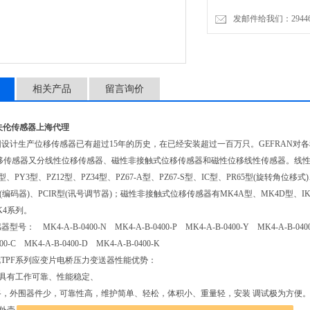
发邮件给我们：2944623
相关产品
留言询价
杰夫伦传感器上海代理
集团设计生产位移传感器已有超过15年的历史，在已经安装超过一百万只。GEFRA
位移传感器又分线性位移传感器、磁性非接触式位移传感器和磁性位移线性传感器。线性位移传
型、PY3型、PZ12型、PZ34型、PZ67-A型、PZ67-S型、IC型、PR65型(旋转角位移式
/03型(编码器)、PCIR型(讯号调节器)；磁性非接触式位移传感器有MK4A型、MK4D型
MK4系列。
型号： MK4-A-B-0400-N MK4-A-B-0400-P MK4-A-B-0400-Y MK4-A-B-0400-
400-C MK4-A-B-0400-D MK4-A-B-0400-K
伦TPF系列应变片电桥压力变送器性能优势：
送器具有工作可靠、性能稳定、
成电路，外围器件少，可靠性高，维护简单、轻松，体积小、重量轻，安装 调试极为方